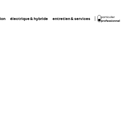
particulier
ion
électrique & hybride
entretien & services
professionnel