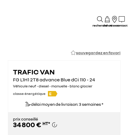
recherche
achat
réseau
contact
sauvegardez en favori
TRAFIC VAN
FG L1H1 2T8 advance Blue dCi 110 - 24
Véhicule neuf - diesel - manuelle - blanc glacier
E
classe énergétique
délai moyen de livraison: 3 semaines *
prix conseillé
34 800 €
HT
*