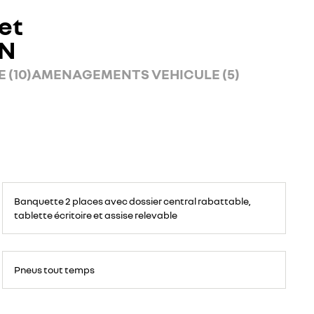
et
AN
 (10)
AMENAGEMENTS VEHICULE (5)
Banquette
passagers
Banquette 2 places avec dossier central rabattable,
avant
2
tablette écritoire et assise relevable
places,
avec
espace
de
rangement
pour
ordinateur
Pneus tout temps
portable,
tablette
écritoire,
bac
de
rangement