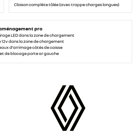
complète
Cloison complète tôlée (avec trappe charges longues)
tôlée
avec
deux
trappes
pour
charges
longues.
 aménagement pro
Situées
dans
irage LED dans la zone de chargement
la
cloison
e 12v dans la zone de chargement
et
sous
aux d'arrimage côtés de caisse
la
banquette
et de blocage porte ar gauche
passager,
elles
permettent
d’augmenter
la
longueur
de
chargement
de
1,2
m,
et
d'accueillir
des
objets
de
3,75
m
(4,15
m
en
version
L2).