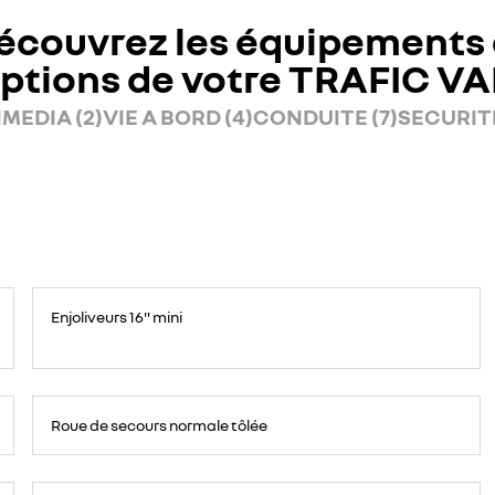
écouvrez les équipements 
ptions de votre TRAFIC V
MEDIA (2)
VIE A BORD (4)
CONDUITE (7)
SECURITE
Enjoliveurs 16" mini
Roue
de
Roue de secours normale tôlée
secours
16
pouces.
Cloison