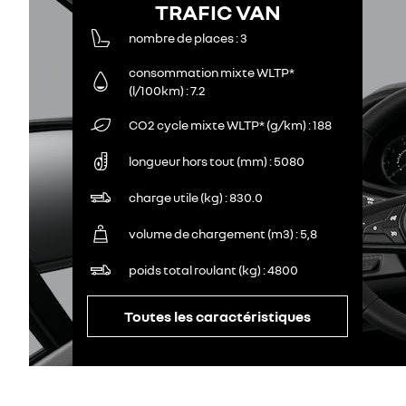
TRAFIC VAN
nombre de places
3
consommation mixte WLTP*
(l/100km)
7.2
CO2 cycle mixte WLTP* (g/km)
188
longueur hors tout (mm)
5080
charge utile (kg)
830.0
volume de chargement (m3)
5,8
poids total roulant (kg)
4800
Toutes les caractéristiques