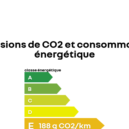
sions de CO2 et consomm
énergétique
classe énergétique
A
B
C
D
E
188
g CO2/km