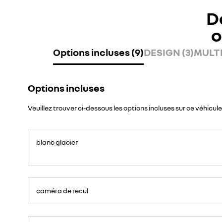
D
o
Options incluses (9)
DESIGN (3)
MULTI
Options incluses
Veuillez trouver ci-dessous les options incluses sur ce véhicule
blanc glacier
caméra de recul
Permet