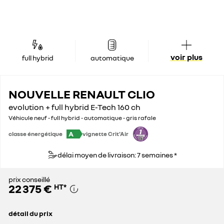
voir plus
full hybrid
automatique
NOUVELLE RENAULT CLIO
evolution + full hybrid E-Tech 160 ch
Véhicule neuf - full hybrid - automatique - gris rafale
A
classe énergétique
vignette Crit'Air
délai moyen de livraison: 7 semaines *
prix conseillé
22 375 €
HT
*
détail du prix
prix conseillé
22 375 €