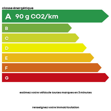
classe énergétique
A
90
g CO2/km
B
C
D
E
F
G
estimez votre véhicule toutes marques en 3 minutes
renseignez votre immatriculation