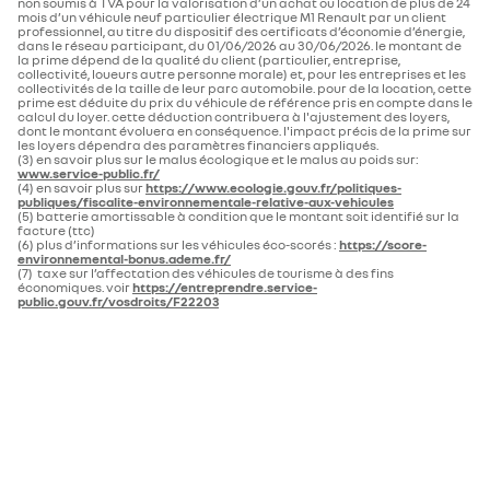
non soumis à TVA pour la valorisation d’un achat ou location de plus de 24
mois d’un véhicule neuf particulier électrique M1 Renault par un client
professionnel, au titre du dispositif des certificats d’économie d’énergie,
dans le réseau participant, du 01/06/2026 au 30/06/2026. le montant de
la prime dépend de la qualité du client (particulier, entreprise,
collectivité, loueurs autre personne morale) et, pour les entreprises et les
collectivités de la taille de leur parc automobile. pour de la location, cette
prime est déduite du prix du véhicule de référence pris en compte dans le
calcul du loyer. cette déduction contribuera à l'ajustement des loyers,
dont le montant évoluera en conséquence. l'impact précis de la prime sur
les loyers dépendra des paramètres financiers appliqués.​
(3) en savoir plus sur le malus écologique et le malus au poids sur:
www.service-public.fr/
(4) en savoir plus sur
https://www.ecologie.gouv.fr/politiques-
publiques/fiscalite-environnementale-relative-aux-vehicules
(5) batterie amortissable à condition que le montant soit identifié sur la
facture (ttc)
(6) plus d’informations sur les véhicules éco-scorés :
https://score-
environnemental-bonus.ademe.fr/
(7) taxe sur l’affectation des véhicules de tourisme à des fins
économiques. voir
https://entreprendre.service-
public.gouv.fr/vosdroits/F22203