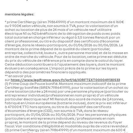
mentions légales:
* prime CertiNergy (siren 798641999) d’un montant maximum de 6 160€
ou 9 900€ selon véhicule, non soumis à TVA, pour la valorisation d’un
achat ou location de plus de 24 mois d’un véhicule neuf utilitaire
électrique N1 ou N2 bénéficiant de la dérogation de poids avec poids
total autorisé en charge inférieur ou égal à 3,5 tonnes Renault par un
client professionnel, au titre du dispositif des certificats d’économie
d’énergie, dans le réseau participant, du 01/06/2026 au 30/06/2026. Le
montant de la prime dépend de la qualité du client (particulier,
entreprise, collectivité, loueurs , autre personne morale) et de la masse en
ordre de marche du véhicule. Pour de la location, cette prime est déduite
du prix du véhicule de référence pris en compte dans le calcul du loyer.
Cette déduction contribuera à l'ajustement des loyers, dont le montant
évoluera en conséquence. L'impact précis de la prime sur les loyers
dépendra des paramètres financiers appliqués.
*​​* en savoir plus
sur
https://www.legifrance.gouv.fr/jorf/id/JORFTEXT000049130533
(1) Prime Coup de Pouce bonifié. Montant maximum indicatif de la prime
CertiNergy bonifiée (SIREN 798 641 999), pour la valorisation d’un achat ou
d’une location (durée ≥ 24 mois) par une personne physique (particulier ou
entrepreneur individuel/professionnel en nom propre) d’un véhicule
particulier électrique neuf M1 Renault éco‑scoré de moins de 2,4 tonnes,
fabriqué en Union européenne (batterie incluse), dont le prix est inférieur
à 47 000 € TTC hors options, au titre du dispositif des certificats
d’économies d’énergie (CEE), non soumis à TVA, dans le réseau
participant, du 01/06/2026 au 30/06/2026. Pour les personnes physiques
(particuliers et entrepreneurs individuels / professionnels en nom
propre), le montant de la prime dépend du niveau de revenus du foyer
fiscal. Voir conditions d’éligibilité et modalités auprès de votre revendeur.
(2) prime CertiNergy (siren 798641999) d’un montant maximum de 600 €