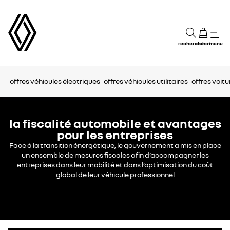
recherche
achat
menu
offres véhicules électriques
offres véhicules utilitaires
offres voit
la fiscalité automobile et avantages
pour les entreprises
Face à la transition énergétique, le gouvernement a mis en place
un ensemble de mesures fiscales afin d’accompagner les
entreprises dans leur mobilité et dans l’optimisation du coût
global de leur véhicule professionnel