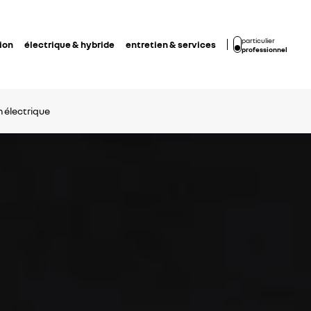
particulier
ion
électrique & hybride
entretien & services
professionnel
 électrique