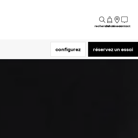
recherche
achat
réseau
contact
configurez
réservez un essai