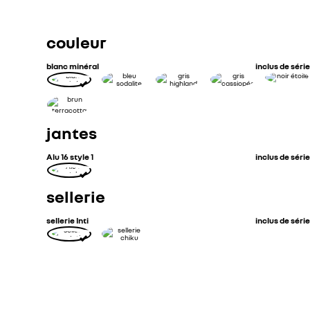
3 sièges indépendants en 2ème rangée
couleur
blanc minéral
inclus de série
jantes
Alu 16 style 1
inclus de série
sellerie
sellerie Inti
inclus de série