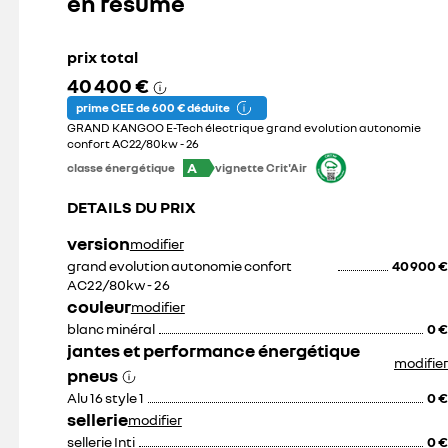
en résumé
270 €
un
125 €
harnais
prix avec pose
de
fixation
et
prix total
un
manomètre.
Coffre
os plateforme
coffre de toit Renault 630
40 400 €
Un
de
support
los sur attelage
litres noir
toit
300 €
spécifiquement
prime CEE de 600 € déduite
noir
s
conçu
prix avec pose
gaufré
GRAND KANGOO E-Tech électrique grand evolution autonomie
par
630
Renault
litres.
confort AC22/80kw - 26
Group
permet
A
classe énergétique
vignette Crit'Air
de
fixer
parfaitement
DETAILS DU PRIX
l'extincteur
sur
votre
véhicule
version
modifier
et
ce
grand evolution autonomie confort
40 900 €
510 €
640 €
support
est
AC22/80kw - 26
disponible
couleur
séparément.
modifier
blanc minéral
0 €
jantes et performance énergétique
modifier
pneus
Alu 16 style 1
0 €
sellerie
modifier
sellerie Inti
0 €