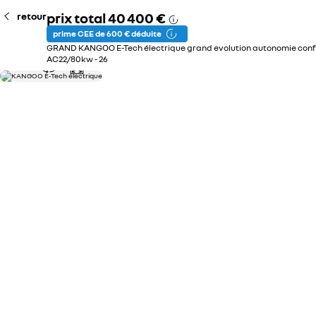
prix total
40 400 €
retour
prime CEE de 600 € déduite
GRAND KANGOO E-Tech électrique grand evolution autonomie conf
AC22/80kw - 26