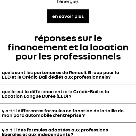
l'énergie).
en savoir plus
réponses sur le
financement et la location
pour les professionnels
quels sont les partenaires de Renault Group pour la
LLD et le Crédit-Bail dédiés aux professionnels?
quelle est la différence entre le Crédit-Bail et la
La Location Longue Durée (LLD) pour les professionnels est une offre
Location Longue Durée (LLD) ?
de DIAC LOCATION, agissant sous la marque commerciale Mobilize
Lease&Co. Le Crédit-Bail pour les professionnels est une offre de
y a-t-il différentes formules en fonction de la taille de
Diac, agissant sous la marque commerciale Mobilize Financial
Le Crédit-Bail est une location vous permettant en fin de contrat de
mon parc automobile d'entreprise ?
Services. Mobilize Lease&Co est une filiale de Mobilize Financial
choisir entre l’acquisition ou la restitution de votre véhicule ou de
Services spécialiste de la LLD. Mobilize Financial Services est la
votre flotte en concession. En Location Longue Durée (LLD), vous
filiale financière de Renault Group pour les marques Renault, Dacia,
y a-t-il des formules adaptées aux professions
devez restituer la voiture ou le parc automobile en concession en fin
Que vous soyez un
taxi ou VTC
, une
auto-école
ou une entreprise
libérales et aux indépendants ?
Alpine, renew et Mobilize.
de contrat.