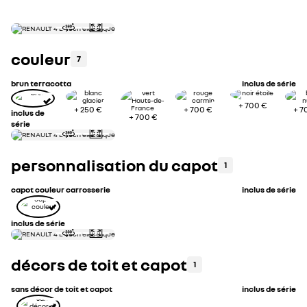
0
équipements principaux inclus
voir 
couleur
7
brun terracotta
inclus de série
+
700 €
+
250 €
+
700 €
+
7
inclus de
+
700 €
série
personnalisation du capot
1
capot couleur carrosserie
inclus de série
inclus de série
décors de toit et capot
1
sans décor de toit et capot
inclus de série