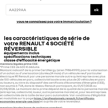
en
pour
Ajoutez
Ajoutez
étant
accéder
couvercle unlimited
couvercle
une
une
à
à
4 rouge foncé pour
floweR4 rouge foncé
ok
touche
touche
l’abri
vos
d'originalité
d'originalité
des
affaires.
grand rangement
pour grand
à
à
regards.
Optez
votre
votre
Optez
pour
central
rangement central
intérieur
intérieur
pour
ce
vous ne connaissez pas votre immatriculation ?
grâce
grâce
ce
motif
à
à
motif
unlimited
ce
ce
loveR4 bleu.
4
couvercle
couvercle
bleu
de
de
avec
rnagement
rangement
une
les caractéristiques de série de
imprimé
imprimé
déclinaison
en
en
de
votre
RENAULT 4 SOCIÉTÉ
3D.
3D.
l'emblématique
Vous
Vous
chiffre
RÉVERSIBLE
n’aurez
n’aurez
4.
45 €
45 €
qu’à
qu’à
équipements inclus
glisser
glisser
spécifications techniques
votre
votre
main
main
classe d’efficacité énergétique
pour
pour
DESIGN
mentions légales prime CEE
:
Personnalisez
Personnalisez
accéder
accéder
e-pop shifter floweR4
e-pop shifter fl4sh
type mines
*Prime CEE de 600 € déduite.​
l'intérieur
l'intérieur
classe énergétique
à
à
argent
jaune
de
de
Montant indicatif de la prime CertiNergy (siren 798641999) pour la valorisation
vos
vos
A
votre
votre
affaires.
affaires.
d’un achat ou d’une location (durée≥24 mois) d’un véhicule neuf particulier
0
g CO2/km
véhicule
véhicule
Optez
Optez
type Mines
P01RHEA1CEA4D50400
électrique M1 Renault par une personne morale autre qu’entreprise avec plus
avec
avec
enjoliveurs bi-ton 18'' jogging
pour
pour
de 100 véhicules en parc, collectivité locale avec plus de 20 véhicules en parc
le
le
ce
ce
ou loueurs, au titre du dispositif des certificats d’économies d’énerg6ie (CEE),
"e-
"e-
motif
motif
non soumis à TVA, dans le réseau Renault participant, du 01/07/2026 au
pop
pop
unlimited
floweR4 rouge
B
nombre de places
5
shifter"
shifter"
4 rouge
foncé.
31/08/2026. Le montant de la prime dépend de la qualité de la personne morale
et
et
foncé
(entreprise, collectivité, loueur, autre personne morale) et, pour les entreprises
changez
changez
avec
sellerie textile matelassé gris, avec surpiqûres bleu,
et collectivités de la taille de leur parc automobile. Voir conditions d’éligibilité
C
le
le
une
et modalités sur la page
https://professionnels.renault.fr/certificats-
blanc, rouge
look
look
déclinaison
puissance administrative
5
economies-energie-cee.html
et auprès de votre revendeur. ​
de
de
de
votre
votre
l'emblématique
D
levier
levier
chiffre
mentions légales borne de recharge standard :