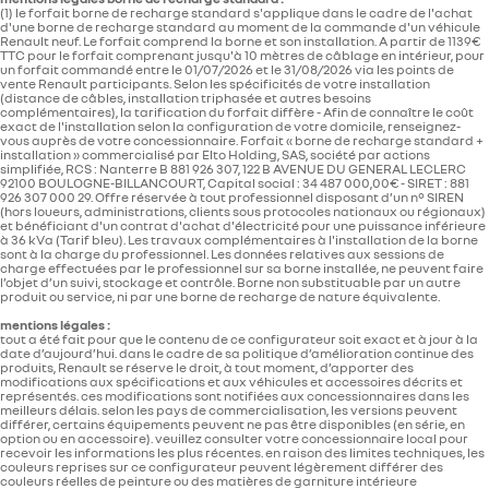
de
de
4.
(1) le forfait borne de recharge standard s'applique dans le cadre de l'achat
30 €
30 €
vitesses
vitesses
d'une borne de recharge standard au moment de la commande d'un véhicule
architecture caisse
au
au
E
antenne fouet
Renault neuf. Le forfait comprend la borne et son installation. A partir de 1139€
volant
volant
TTC pour le forfait comprenant jusqu'à 10 mètres de câblage en intérieur, pour
aussi
aussi
facilement
facilement
un forfait commandé entre le 01/07/2026 et le 31/08/2026 via les points de
nombre de portes
5
F
Ajoutez
Ajoutez
que
que
couvercle floweR4 gris
couvercle
vente Renault participants. Selon les spécificités de votre installation
une
une
la
la
(distance de câbles, installation triphasée et autres besoins
pour grand
floweR4 bleu pour
touche
touche
carte
carte
feux de jour à LED
complémentaires), la tarification du forfait diffère - Afin de connaître le coût
d'originalité
d'originalité
SIM
SIM
G
rangement central
grand rangement
type de carrosserie
SUV
exact de l'installation selon la configuration de votre domicile, renseignez-
à
à
de
de
votre
votre
votre
votre
vous auprès de votre concessionnaire. Forfait « borne de recharge standard +
central
intérieur
intérieur
téléphone.
téléphone.
vignette Crit'Air
installation » commercialisé par Elto Holding, SAS, société par actions
grâce
grâce
Optez
Optez
simplifiée, RCS : Nanterre B 881 926 307, 122 B AVENUE DU GENERAL LECLERC
à
à
pour
pour
plafonnier intérieur
92100 BOULOGNE-BILLANCOURT, Capital social : 34 487 000,00€ - SIRET : 881
ce
ce
la
la
direction
926 307 000 29. Offre réservée à tout professionnel disposant d’un n° SIREN
couvercle
couvercle
version
version
de
de
(hors loueurs, administrations, clients sous protocoles nationaux ou régionaux)
floweR4
fl4sh
rangement
rangement
argent
jaune,
et bénéficiant d'un contrat d'achat d'électricité pour une puissance inférieure
diamètre de braquage entre
10,8
imprimé
imprimé
au
à
à 36 kVa (Tarif bleu). Les travaux complémentaires à l'installation de la borne
en
en
look
la
trottoirs/murs (m)
sont à la charge du professionnel. Les données relatives aux sessions de
2 feux de recul
3D.
3D.
rétro.
fois
charge effectuées par le professionnel sur sa borne installée, ne peuvent faire
Vous
Vous
discret
l’objet d’un suivi, stockage et contrôle. Borne non substituable par un autre
n’aurez
n’aurez
et
45 €
45 €
qu’à
qu’à
coloré.
produit ou service, ni par une borne de recharge de nature équivalente.​
glisser
glisser
roues et pneumatiques
votre
votre
mentions légales :
MULTIMEDIA
main
main
tout a été fait pour que le contenu de ce configurateur soit exact et à jour à la
pour
pour
date d’aujourd’hui. dans le cadre de sa politique d’amélioration continue des
Gardez
Gardez
accéder
accéder
boîtier noir pour petit
boîtier noir pour grand
pneumatiques de référence
195/60 R18 96H
à
à
à
à
produits, Renault se réserve le droit, à tout moment, d’apporter des
rangement central
rangement central
portée
portée
vos
vos
AV/AR
modifications aux spécifications et aux véhicules et accessoires décrits et
de
de
affaires.
affaires.
représentés. ces modifications sont notifiées aux concessionnaires dans les
openR link 10,1'' : système multimédia avec radio
main
main
Optez
Optez
meilleurs délais. selon les pays de commercialisation, les versions peuvent
les
les
pour
pour
intégrée et réplication smartphone sans fil
différer, certains équipements peuvent ne pas être disponibles (en série, en
objets
objets
ce
ce
dont
dont
option ou en accessoire). veuillez consulter votre concessionnaire local pour
motif
motif
plan cote (mm)
vous
vous
floweR4 gris.
floweR4 bleu.
recevoir les informations les plus récentes. en raison des limites techniques, les
avez
avez
couleurs reprises sur ce configurateur peuvent légèrement différer des
besoin
besoin
couleurs réelles de peinture ou des matières de garniture intérieure
porte à faux avant
766
avec
avec