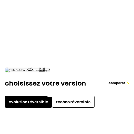
0 - 100 km/h (s)
autonomie WLTP cycle combiné (km)
consommation électrique cycle combiné WLTP (kWh/100km)
capacité de la batterie (kWh)
choisissez votre version
comparer
evolution réversible
techno réversible
électrique