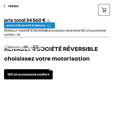
retour
prix total
34 560 €
prime CEE de 600 € déduite
RENAULT 4 SOCIÉTÉ RÉVERSIBLE evolution réversible 150 ch autonomie
confort - 26
RENAULT 4 SOCIÉTÉ RÉVERSIBLE
choisissez votre motorisation
150 ch autonomie confort
motorisation(s) disponible(s)
spécifications techni
électrique
automatique
puissance maxi kw (ch)
110