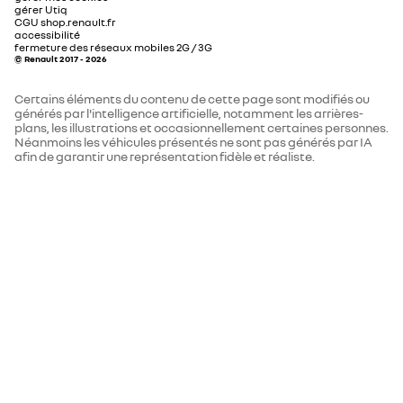
0 = en cours d’homologation / 1 =
1
gérer Utiq
homologué
CGU shop.renault.fr
accessibilité
fermeture des réseaux mobiles 2G / 3G
rétroviseur intérieur avec mode jour/nuit manuel
© Renault 2017 - 2026
protocole d'homologation
WLTP
Certains éléments du contenu de cette page sont modifiés ou
couple maxi Nm (m.kg)
245
générés par l'intelligence artificielle, notamment les arrières-
siège passager avant + 2 sièges arrière avec
plans, les illustrations et occasionnellement certaines personnes.
technologie isofix®
Néanmoins les véhicules présentés ne sont pas générés par IA
afin de garantir une représentation fidèle et réaliste.
carburant
Electrique
banquette arrière 3 places avec dossiers rabattables
specificite Z.E
60/40
charge DC (kW)
oui
CONDUITE
capacité de la batterie (kWh)
52
caméra de recul
charge AC (kW)
oui
à propos de la charge DC
100 kW (pic)
frein de parking assisté