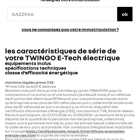
ok
vous ne connaissez pas votre immatriculation ?
les caractéristiques de série de
votre
TWINGO E-Tech électrique
équipements inclus
spécifications techniques
classe d’efficacité énergétique
DESIGN
type mines
classe énergétique
mentions légales prime CEE
:
*Prime CEE de 600 € déduite.​
A
0
g CO2/km
Montant indicatif de la prime CertiNergy (siren 798641999) pour la
type Mines
P04RBEN10EA2A100C0
valorisation d’un achat ou d’une location (durée≥24 mois) d’un véhicule
jantes acier avec enjoliveur 16" domino
neuf particulier électrique M1 Renault par une personne morale autre
qu’entreprise avec plus de 100 véhicules en parc, collectivité locale avec
B
plus de 20 véhicules en parc ou loueurs, au titre du dispositif des
nombre de places
4
certificats d’économies d’énergie (CEE), non soumis à TVA, dans le réseau
Renault participant, du 01/07/2026 au 31/08/2026. Le montant de la prime
Sellerie tissu noire avec micro-pixels blancs
C
dépend de la qualité de la personne morale (entreprise, collectivité,
loueur, autre personne morale) et, pour les entreprises et collectivités de
puissance administrative
3
la taille de leur parc automobile. Voir conditions d’éligibilité et modalités
sur la page
https://professionnels.renault.fr/certificats-economies-
D
energie-cee.html
et auprès de votre revendeur. ​
1 feu de recul
Pour de la location, le montant de la prime CEE est déduit du prix du