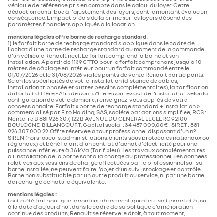
architecture caisse
véhicule de référence pris en compte dans le calcul du loyer. Cette
E
déduction contribue à l'ajustement des loyers, dont le montant évolue en
conséquence. L'impact précis de la prime sur les loyers dépend des
nombre de portes
5
paramètres financiers appliqués à la location.
F
lunette arrière surteintée
mentions légales offre borne de recharge standard
:
1) le forfait borne de recharge standard s'applique dans le cadre de
G
type de carrosserie
Citadine
l'achat d'une borne de recharge standard au moment de la commande
d'un véhicule Renault neuf. Le forfait comprend la borne et son
vignette Crit'Air
installation. A partir de 1139€ TTC pour le forfait comprenant jusqu'à 10
antenne fouet
mètres de câblage en intérieur, pour un forfait commandé entre le
01/07/2026 et le 31/08/2026 via les points de vente Renault participants.
direction
Selon les spécificités de votre installation (distance de câbles,
installation triphasée et autres besoins complémentaires), la tarification
du forfait diffère - Afin de connaître le coût exact de l'installation selon la
diamètre de braquage entre
9,87 / 10,26
feux de jour à LED
configuration de votre domicile, renseignez-vous auprès de votre
trottoirs/murs (m)
concessionnaire. Forfait « borne de recharge standard + installation »
commercialisé par Elto Holding, SAS, société par actions simplifiée, RCS :
Nanterre B 881 926 307, 122 B AVENUE DU GENERAL LECLERC 92100
BOULOGNE-BILLANCOURT, Capital social : 34 487 000,00€ - SIRET : 881
projecteurs et feux full LED
926 307 000 29. Offre réservée à tout professionnel disposant d’un n°
roues et pneumatiques
SIREN (hors loueurs, administrations, clients sous protocoles nationaux ou
régionaux) et bénéficiant d'un contrat d'achat d'électricité pour une
puissance inférieure à 36 kVa (Tarif bleu). Les travaux complémentaires
pneumatiques de référence
195/60 R16
à l'installation de la borne sont à la charge du professionnel. Les données
AV/AR
rétroviseurs extérieurs noir brillant
relatives aux sessions de charge effectuées par le professionnel sur sa
borne installée, ne peuvent faire l’objet d’un suivi, stockage et contrôle.
Borne non substituable par un autre produit ou service, ni par une borne
de recharge de nature équivalente.​
plan cote (mm)
mentions légales :
MULTIMEDIA
tout a été fait pour que le contenu de ce configurateur soit exact et à jour
à la date d’aujourd’hui. dans le cadre de sa politique d’amélioration
porte à faux avant
743
continue des produits, Renault se réserve le droit, à tout moment,