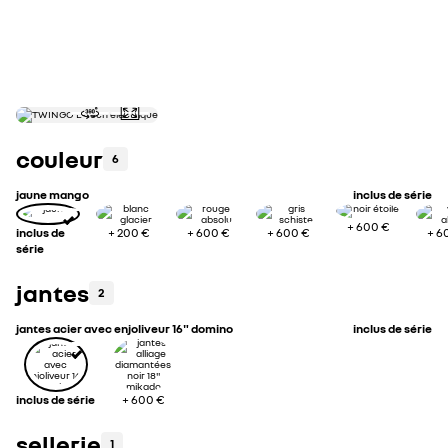
consommation électrique cycle combiné WLTP (kWh/100km)
capacité de la batterie (kWh)
couleur
6
jaune mango
inclus de série
+
600 €
inclus de
+
200 €
+
600 €
+
600 €
+
6
série
jantes
2
jantes acier avec enjoliveur 16" domino
inclus de série
inclus de série
+
600 €
sellerie
1