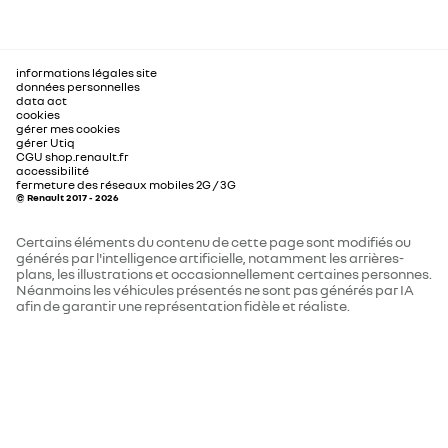
capacité de la batterie (kWh)
27,5
charge AC (kW)
jusqu'à 6,6 kW
informations légales site
CONDUITE
données personnelles
data act
tension nominale (V)
300
cookies
gérer mes cookies
commutation manuelle des feux de route / croisement
gérer Utiq
CGU shop.renault.fr
accessibilité
consommations et emissions homologuees WLTP*
fermeture des réseaux mobiles 2G / 3G
(éligible bonus/malus)
© Renault 2017 - 2026
assistant maintien dans la voie et détection avant
avec correction trajectoire d’urgence
CO2 cycle mixte WLTP* (g/km)
0
Certains éléments du contenu de cette page sont modifiés ou
générés par l'intelligence artificielle, notamment les arrières-
plans, les illustrations et occasionnellement certaines personnes.
autonomie WLTP cycle combiné
264
Néanmoins les véhicules présentés ne sont pas générés par IA
frein de parking électrique
(km)
afin de garantir une représentation fidèle et réaliste.
consommation électrique cycle
12.2
assistance au démarrage en côte
combiné WLTP (kWh/100km)
bouton my safety switch (désactivation des aides à la
performances
conduite)