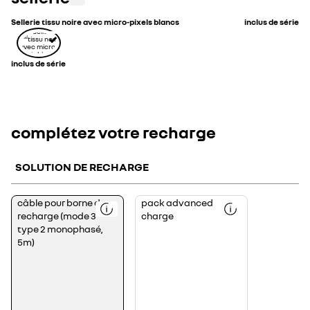
Sellerie tissu noire avec micro-pixels blancs
inclus de série
inclus de série
complétez votre recharge
SOLUTION DE RECHARGE
<div>Le
<p>Avec
câble pour borne de
pack advanced
câble
le
recharge (mode 3
charge
de
pack
recharge
advanced
type 2 monophasé,
vous
charge,
permet
rechargez
5m)
de
de
recharger
15
votre
à
véhicule
80%
sur
en
une
28
borne
min
de
sur
recharge
borne