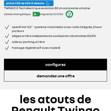
prime CEE de 600 € déduite
TWINGO E-Tech électrique evolution 80 ch autonomie urbaine
A
classe énergétique
vignette Crit'Air
openR link 10,1'' : système multimédia avec radio intégrée, 2 haut-
parleurs
sièges arrière indépendants coulissants rabattables 50/50
aide au parking arrière
freinage régénératif avec mode B
configurez
demandez une offre
les atouts de
Renault Twingo