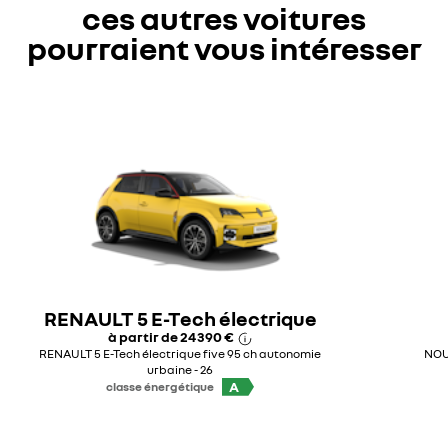
ces autres voitures
pourraient vous intéresser
RENAULT 5 E-Tech électrique
à partir de
24 390 €
RENAULT 5 E-Tech électrique five 95 ch autonomie
NOUV
urbaine - 26
A
classe énergétique