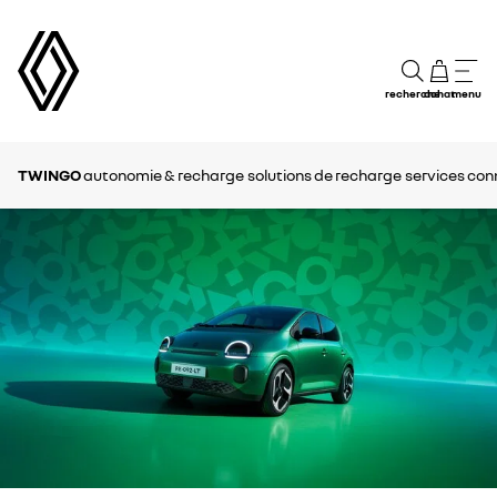
recherche
achat
menu
TWINGO
autonomie & recharge
solutions de recharge
services co