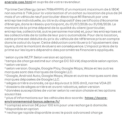
energie-cee.html
et auprès de votre revendeur. ​
**prime CertiNergy (siren 798641999) d’un montant maximum de 6 180€
non soumis à TVA pour la valorisation d’un achat ou location de plus de 24
mois d’un véhicule neuf particulier électrique M1 Renault par une
entreprise individuelle, au titre du dispositif des certificats d’économie
d’énergie, dans le réseau participant, du 01/07/2026 au 31/08/2026. Le
montant de la prime dépend de la qualité du client (particulier,
entreprise, collectivité, autre personne morale) et, pour les entreprises et
les collectivités de la taille de leur parc automobile. Pour de la location,
cette prime est déduite du prix du véhicule de référence pris en compte
dans le calcul du loyer. Cette déduction contribuera à l'ajustement des
loyers, dont le montant évoluera en conséquence. L’impact précis de la
prime sur les loyers dépendra des paramètres financiers appliqués.
selon cycle WLTP. Selon version et options.
1
temps de charge estimé sur charge DC 50 kW, disponible selon option.
2
selon version
3
selon version. Google, Google Play, Google Maps, Waze et les autres
4
marques sont des marques de Google LLC.
Google, Android Auto, Google Maps, Waze et autres marques sont des
5
marques déposées de Google LLC.
sièges arrière avancés, ce qui équivaut à 305 dm3, norme VDA-211
6
dossiers de sièges arrière et avant rabattus, selon version
7
données susceptibles de varier selon la version choisie et les options
8
souscrites
plus d’informations sur les véhicules éco-scorés :
https://score-
9
environnemental-bonus.ademe.fr/
comptez environ 3€ pour 100 km pour une recharge à domicile.
10
disponible en option
11
recharge rapide disponible avec le pack advanced charge
12