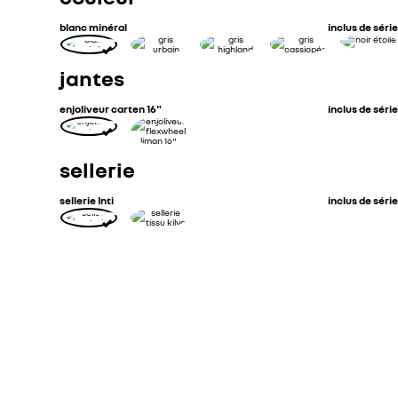
blanc minéral
inclus de série
jantes
enjoliveur carten 16"
inclus de série
sellerie
sellerie Inti
inclus de série