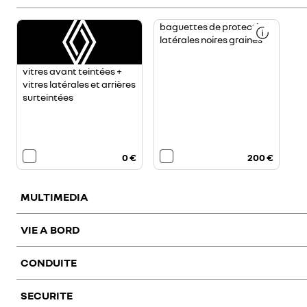
<p>Protection
baguettes de protection
de
latérales noires grainés
la
partie
inférieure
des
ouvrants
vitres avant teintées +
+
vitres latérales et arrières
partie
haute
surteintées
de
la
porte<br>
</p>
0 €
200 €
MULTIMEDIA
VIE A BORD
CONDUITE
climatisation
pack navigation
support smartphone
automatique bizone
SECURITE