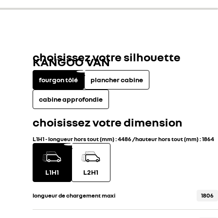
choisissez votre silhouette
KANGOO VAN
fourgon tôlé
plancher cabine
cabine approfondie
choisissez votre dimension
L1H1
-
longueur hors tout (mm)
:
4486
/
hauteur hors tout (mm)
:
1864
L1H1
L2H1
longueur de chargement maxi
1806