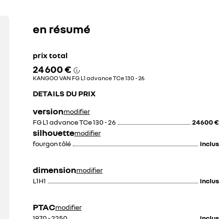
en résumé
prix total
171 €
24 600 €
KANGOO VAN FG L1 advance TCe 130 - 26
DETAILS DU PRIX
version
modifier
FG L1 advance TCe 130 - 26
24 600 €
silhouette
modifier
fourgon tôlé
inclus
dimension
modifier
L1H1
inclus
PTAC
modifier
1970 - 2250
inclus