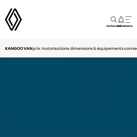
recherche
achat
menu
KANGOO VAN
prix
motorisations
dimensions & équipements
connec