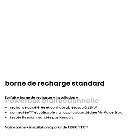
borne de recharge standard
forfait « borne de recharge + installation »
Powerbox bidirectionnelle
recharge accélérée et configurable jusqu’à 22kW
connectée*** et utilisable via l’application dédiée My PowerBox
En savoir plus sur Power V2G
testée & recommandée par Renault
Votre borne + installation à partir de 1 139€ TTC
(1)
(1)
forfait « prise renforcée + installation » à partir de 568€ TTC.