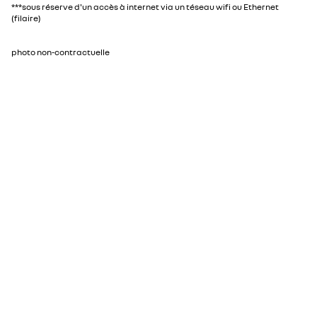
***sous réserve d'un accès à internet via un téseau wifi ou Ethernet
plus puissante qu’une prise domestique (jusqu’à 3,7kW)
Forfait « borne de recharge + installation »​
(filaire)
recharge sans risque de surchauffe
nécessite un câble mode 2
​Recharge accélérée et configurable jusqu’à 22kW​
Connectée et utilisable via une application​
photo non-contractuelle
Conçue en France​
Disponible en maison individuelle uniquement​
Pour bénéficier du service de charge bidirectionnelle Power V2G, un
contrat d ’électricité avec notre partenaire TMH est nécessaire​
1.595€ TTC
(3)​