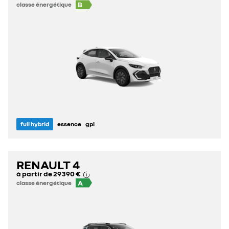
B
classe énergétique
full hybrid
essence
gpl
RENAULT 4
à partir de
29 390 €
A
classe énergétique