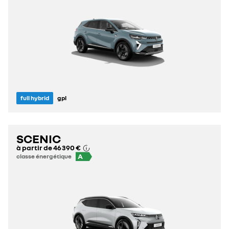
full hybrid
gpl
SCENIC
à partir de
46 390 €
A
classe énergétique