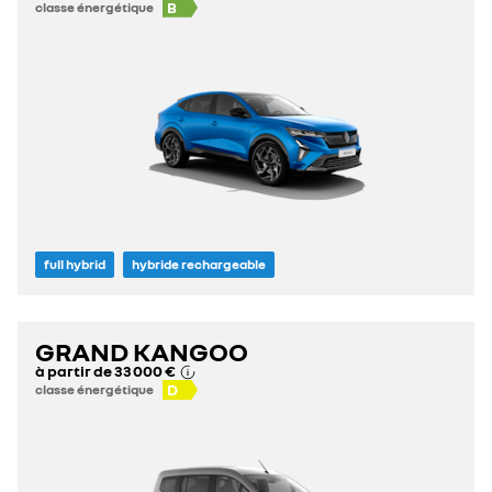
B
classe énergétique
full hybrid
hybride rechargeable
GRAND KANGOO
à partir de
33 000 €
D
classe énergétique