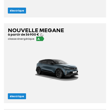
électrique
NOUVELLE MEGANE
à partir de
36 900 €
A
classe énergétique
électrique