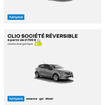
full hybrid
CLIO SOCIÉTÉ RÉVERSIBLE
à partir de
21 700 €
C
classe énergétique
full hybrid
essence
gpl
diesel