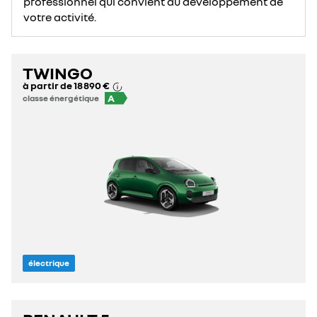
professionnel qui convient au développement de
votre activité.
TWINGO
à partir de
18 890 €
A
classe énergétique
électrique