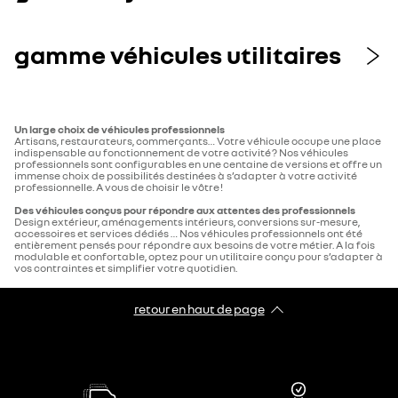
gamme véhicules utilitaires
Un large choix de véhicules professionnels
Artisans, restaurateurs, commerçants… Votre véhicule occupe une place
indispensable au fonctionnement de votre activité ? Nos véhicules
professionnels sont configurables en une centaine de versions et offre un
immense choix de possibilités destinées à s’adapter à votre activité
professionnelle. A vous de choisir le vôtre !
Des véhicules conçus pour répondre aux attentes des professionnels
Design extérieur, aménagements intérieurs, conversions sur-mesure,
accessoires et services dédiés … Nos véhicules professionnels ont été
entièrement pensés pour répondre aux besoins de votre métier. A la fois
modulable et confortable, optez pour un utilitaire conçu pour s’adapter à
vos contraintes et simplifier votre quotidien.
retour en haut de page​