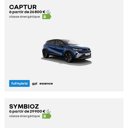
CAPTUR
à partir de
26 800 €
B
classe énergétique
full hybrid
gpl
essence
SYMBIOZ
à partir de
29 900 €
B
classe énergétique