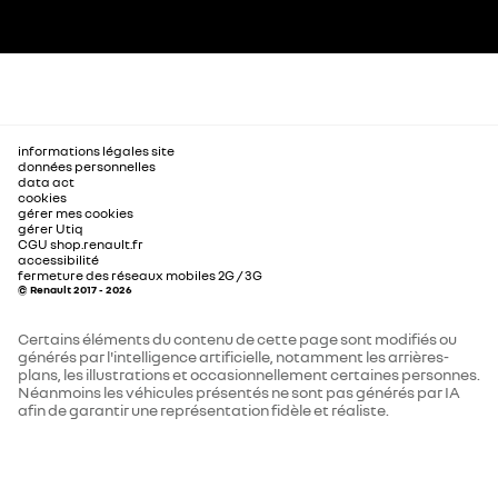
informations légales site
données personnelles
data act
cookies
gérer mes cookies
gérer Utiq
CGU shop.renault.fr
accessibilité
fermeture des réseaux mobiles 2G / 3G
© Renault 2017 - 2026
Certains éléments du contenu de cette page sont modifiés ou
générés par l'intelligence artificielle, notamment les arrières-
plans, les illustrations et occasionnellement certaines personnes.
Néanmoins les véhicules présentés ne sont pas générés par IA
afin de garantir une représentation fidèle et réaliste.