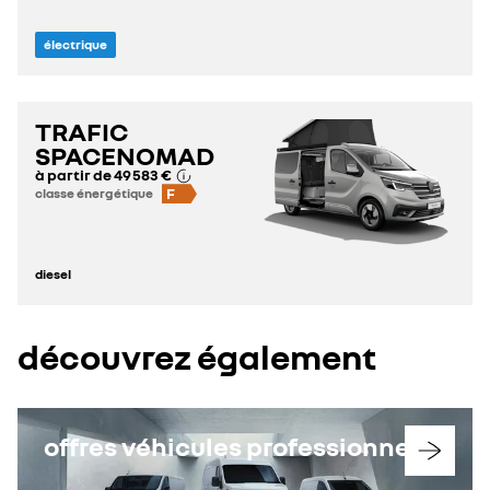
électrique
TRAFIC
SPACENOMAD
à partir de
49 583 €
F
classe énergétique
diesel
découvrez également
offres véhicules professionnels