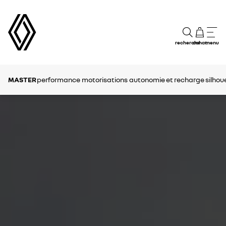
recherche
achat
menu
MASTER
performance
motorisations
autonomie et recharge
silhou