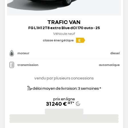
TRAFIC VAN
FG L1H1 2T8 extra Blue dCi 170 auto - 25
Véhicule neuf
E
classe énergétique
moteur
diesel
transmission
automatique
vendu par plusieurs concessions
délai moyen de livraison: 3 semaines *
prix en ligne
31 240 €
HT
*