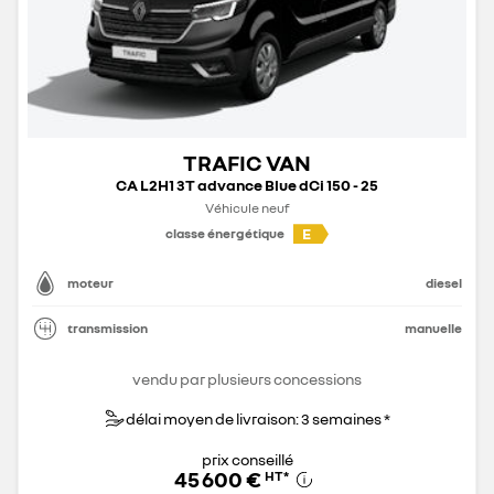
TRAFIC VAN
CA L2H1 3T advance Blue dCi 150 - 25
Véhicule neuf
E
classe énergétique
moteur
diesel
transmission
manuelle
vendu par plusieurs concessions
délai moyen de livraison: 3 semaines *
prix conseillé
45 600 €
HT
*