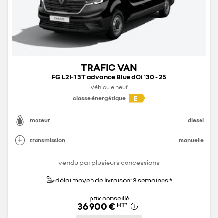
TRAFIC VAN
FG L2H1 3T advance Blue dCi 130 - 25
Véhicule neuf
E
classe énergétique
moteur
diesel
transmission
manuelle
vendu par plusieurs concessions
délai moyen de livraison: 3 semaines *
prix conseillé
36 900 €
HT
*