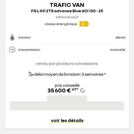
TRAFIC VAN
FG L1H1 2T8 advance Blue dCi 130 - 25
Véhicule neuf
E
classe énergétique
moteur
diesel
transmission
manuelle
vendu par plusieurs concessions
délai moyen de livraison: 3 semaines *
prix conseillé
35 600 €
HT
*
voir les détails