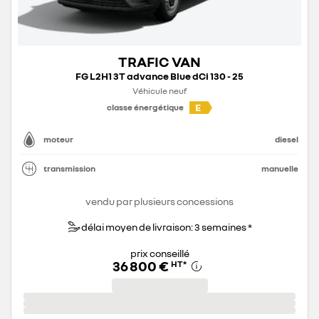
TRAFIC VAN
FG L2H1 3T advance Blue dCi 130 - 25
Véhicule neuf
E
classe énergétique
moteur
diesel
transmission
manuelle
vendu par plusieurs concessions
délai moyen de livraison: 3 semaines *
prix conseillé
36 800 €
HT
*