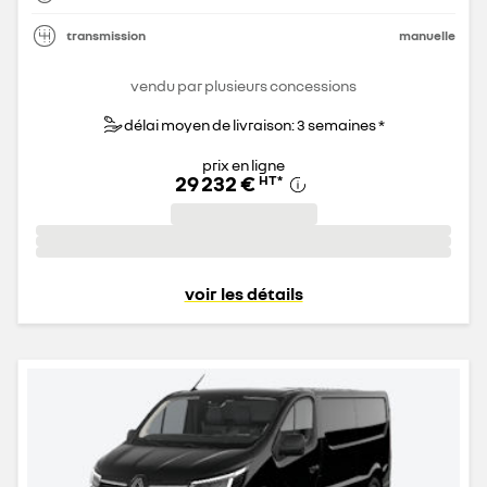
transmission
manuelle
vendu par plusieurs concessions
délai moyen de livraison: 3 semaines *
prix en ligne
29 232 €
HT
*
voir les détails