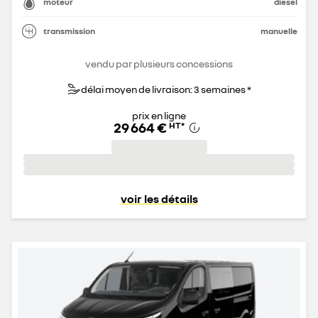
moteur
diesel
transmission
manuelle
vendu par plusieurs concessions
délai moyen de livraison: 3 semaines *
prix en ligne
29 664 €
HT
*
voir les détails