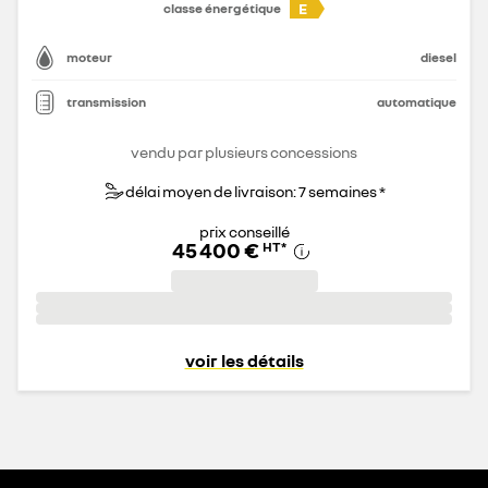
E
classe énergétique
moteur
diesel
transmission
automatique
vendu par plusieurs concessions
délai moyen de livraison: 7 semaines *
prix conseillé
45 400 €
HT
*
voir les détails