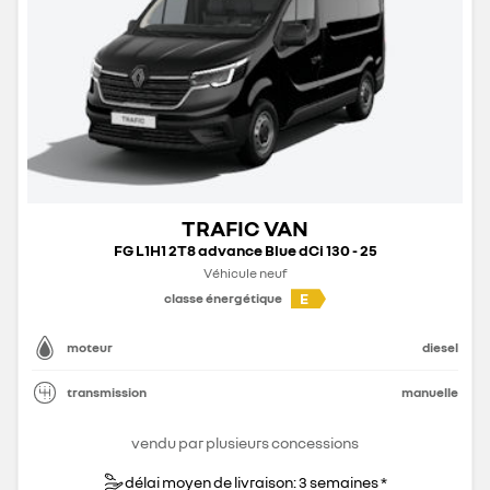
TRAFIC VAN
FG L1H1 2T8 advance Blue dCi 130 - 25
Véhicule neuf
E
classe énergétique
moteur
diesel
transmission
manuelle
vendu par plusieurs concessions
délai moyen de livraison: 3 semaines *