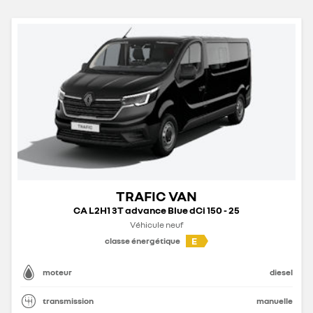
TRAFIC VAN
CA L2H1 3T advance Blue dCi 150 - 25
Véhicule neuf
E
classe énergétique
moteur
diesel
transmission
manuelle