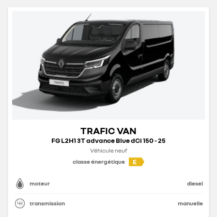
TRAFIC VAN
FG L2H1 3T advance Blue dCi 150 - 25
Véhicule neuf
E
classe énergétique
moteur
diesel
transmission
manuelle