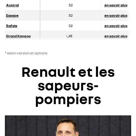
Austral
32
en savoir plus
Espace
32
en savoir plus
Rafale
32
en savoir plus
Grand Kangoo
18
en savoir plus
* selon version et options
Renault et les
sapeurs-
pompiers