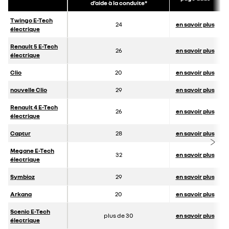
d’aide à la conduite*
Twingo E-Tech
24
en savoir plus
électrique
Renault 5 E-Tech
26
en savoir plus
électrique
Clio
20
en savoir plus
nouvelle Clio
29
en savoir plus
Renault 4 E-Tech
26
en savoir plus
électrique
Captur
28
en savoir plus
Megane E-Tech
32
en savoir plus
électrique
Symbioz
29
en savoir plus
Arkana
20
en savoir plus
Scenic E-Tech
plus de 30
en savoir plus
électrique