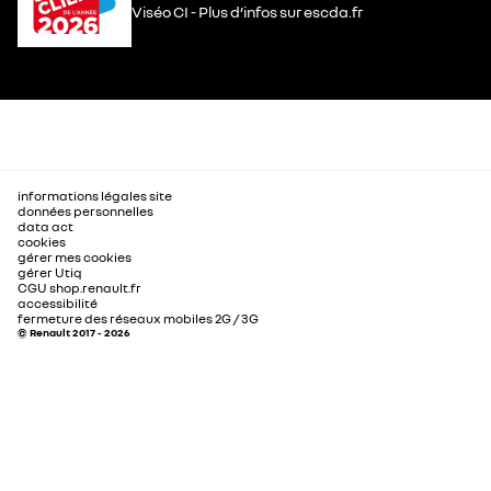
Viséo CI - Plus d’infos sur escda.fr
informations légales site
données personnelles
data act
cookies
gérer mes cookies
gérer Utiq
CGU shop.renault.fr
accessibilité
fermeture des réseaux mobiles 2G / 3G
© Renault 2017 - 2026
Certains éléments du contenu de cette page sont modifiés ou
générés par l'intelligence artificielle, notamment les arrières-
plans, les illustrations et occasionnellement certaines personnes.
Néanmoins les véhicules présentés ne sont pas générés par IA
afin de garantir une représentation fidèle et réaliste.