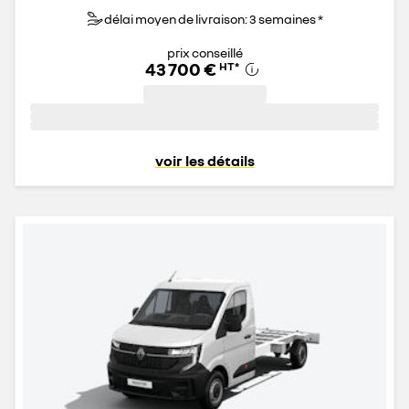
délai moyen de livraison: 3 semaines *
prix conseillé
43 700 €
HT
*
voir les détails