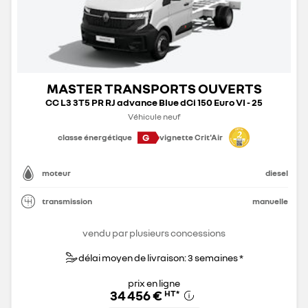
MASTER TRANSPORTS OUVERTS
CC L3 3T5 PR RJ advance Blue dCi 150 Euro VI - 25
Véhicule neuf
G
classe énergétique
vignette Crit'Air
moteur
diesel
transmission
manuelle
vendu par plusieurs concessions
délai moyen de livraison: 3 semaines *
prix en ligne
34 456 €
HT
*