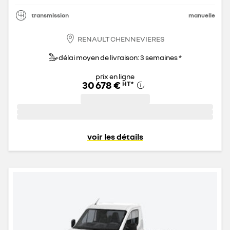
transmission
manuelle
RENAULT CHENNEVIERES
délai moyen de livraison: 3 semaines *
prix en ligne
30 678 €
HT
*
voir les détails