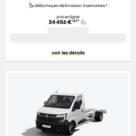
délai moyen de livraison: 3 semaines *
prix en ligne
34 456 €
HT
*
voir les détails