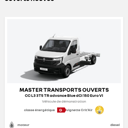
MASTER TRANSPORTS OUVERTS
CC L3 3T5 TR advance Blue dCi 150 Euro VI
Véhicule de démonstration
G
classe énergétique
vignette Crit'Air
moteur
diesel