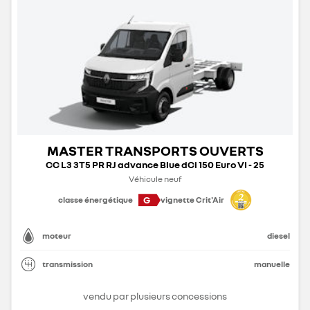
MASTER TRANSPORTS OUVERTS
CC L3 3T5 PR RJ advance Blue dCi 150 Euro VI - 25
Véhicule neuf
G
classe énergétique
vignette Crit'Air
moteur
diesel
transmission
manuelle
vendu par plusieurs concessions