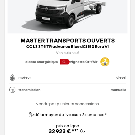
MASTER TRANSPORTS OUVERTS
CC L3 3T5 TR advance Blue dCi 150 Euro VI
Véhicule neuf
G
classe énergétique
vignette Crit'Air
moteur
diesel
transmission
manuelle
vendu par plusieurs concessions
délai moyen de livraison: 3 semaines *
prix en ligne
32 923 €
HT
*