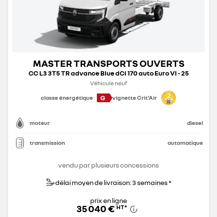
MASTER TRANSPORTS OUVERTS
CC L3 3T5 TR advance Blue dCi 170 auto Euro VI - 25
Véhicule neuf
G
classe énergétique
vignette Crit'Air
moteur
diesel
transmission
automatique
vendu par plusieurs concessions
délai moyen de livraison: 3 semaines *
prix en ligne
35 040 €
HT
*