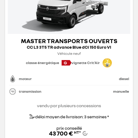
MASTER TRANSPORTS OUVERTS
CC L3 3T5 TR advance Blue dCi 150 Euro VI
Véhicule neuf
G
classe énergétique
vignette Crit'Air
moteur
diesel
transmission
manuelle
vendu par plusieurs concessions
délai moyen de livraison: 3 semaines *
prix conseillé
43 700 €
HT
*