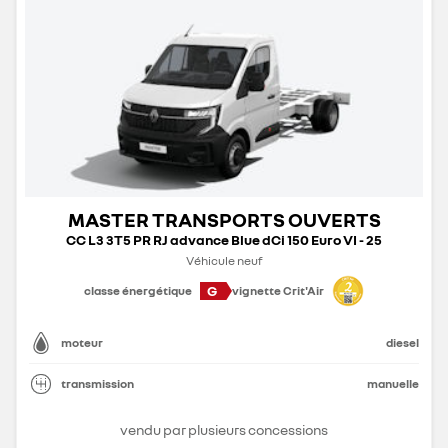
MASTER TRANSPORTS OUVERTS
CC L3 3T5 PR RJ advance Blue dCi 150 Euro VI - 25
Véhicule neuf
G
classe énergétique
vignette Crit'Air
moteur
diesel
transmission
manuelle
vendu par plusieurs concessions