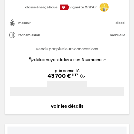
G
classe énergétique
vignette Crit'Air
moteur
diesel
transmission
manuelle
vendu par plusieurs concessions
délai moyen de livraison: 3 semaines *
prix conseillé
43 700 €
HT
*
voir les détails