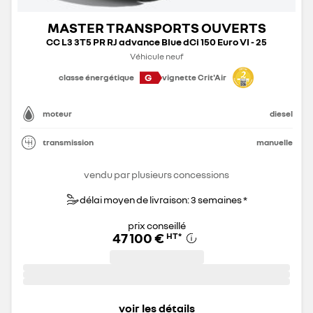
MASTER TRANSPORTS OUVERTS
CC L3 3T5 PR RJ advance Blue dCi 150 Euro VI - 25
Véhicule neuf
G
classe énergétique
vignette Crit'Air
moteur
diesel
transmission
manuelle
vendu par plusieurs concessions
délai moyen de livraison: 3 semaines *
prix conseillé
47 100 €
HT
*
voir les détails