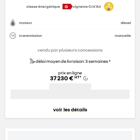
G
classe énergétique
vignette Crit'Air
moteur
diesel
transmission
manuelle
vendu par plusieurs concessions
délai moyen de livraison: 3 semaines *
prix en ligne
37 230 €
HT
*
voir les détails