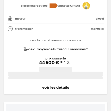
F
classe énergétique
vignette Crit'Air
moteur
diesel
transmission
manuelle
vendu par plusieurs concessions
délai moyen de livraison: 3 semaines *
prix conseillé
44 500 €
HT
*
voir les détails