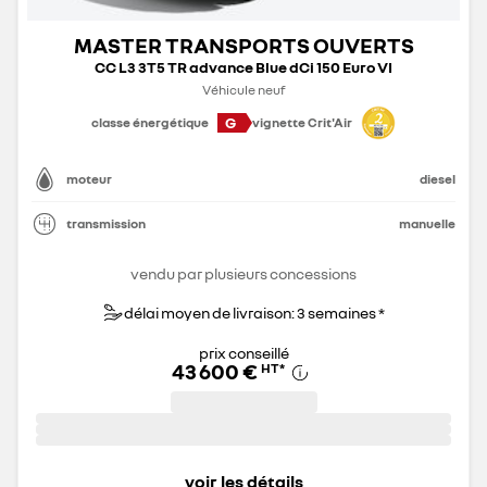
MASTER TRANSPORTS OUVERTS
CC L3 3T5 TR advance Blue dCi 150 Euro VI
Véhicule neuf
G
classe énergétique
vignette Crit'Air
moteur
diesel
transmission
manuelle
vendu par plusieurs concessions
délai moyen de livraison: 3 semaines *
prix conseillé
43 600 €
HT
*
voir les détails