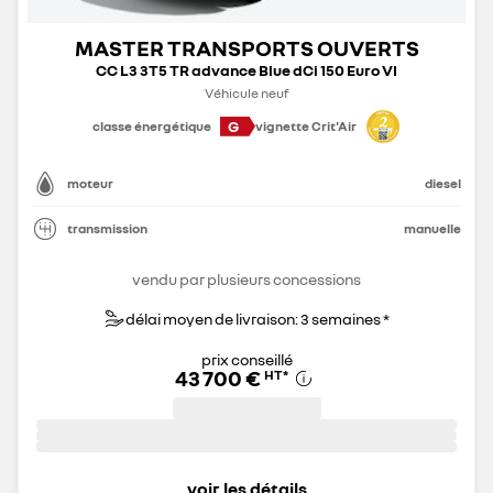
MASTER TRANSPORTS OUVERTS
CC L3 3T5 TR advance Blue dCi 150 Euro VI
Véhicule neuf
G
classe énergétique
vignette Crit'Air
moteur
diesel
transmission
manuelle
vendu par plusieurs concessions
délai moyen de livraison: 3 semaines *
prix conseillé
43 700 €
HT
*
voir les détails