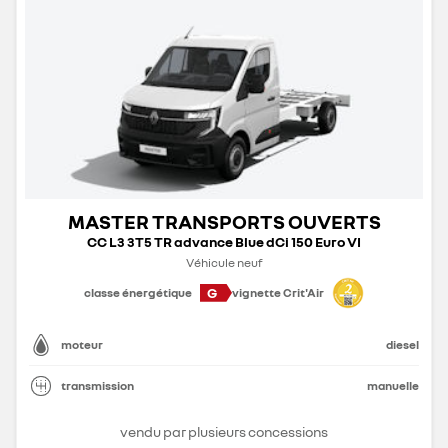
MASTER TRANSPORTS OUVERTS
CC L3 3T5 TR advance Blue dCi 150 Euro VI
Véhicule neuf
G
classe énergétique
vignette Crit'Air
moteur
diesel
transmission
manuelle
vendu par plusieurs concessions