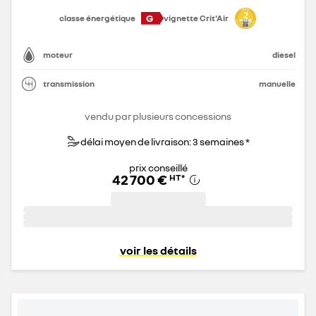
G
classe énergétique
vignette Crit'Air
moteur
diesel
transmission
manuelle
vendu par plusieurs concessions
délai moyen de livraison: 3 semaines *
prix conseillé
42 700 €
HT
*
voir les détails