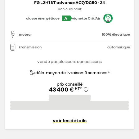
FG L2H1 3T advance AC7/DC50 - 24
Véhicule neuf
A
classe énergétique
vignette Crit'Air
moteur
100% électrique
transmission
automatique
vendu par plusieurs concessions
délai moyen de livraison: 3 semaines *
prix conseillé
43 400 €
HT
*
voir les détails