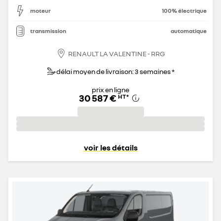
moteur
100% électrique
transmission
automatique
RENAULT LA VALENTINE - RRG
délai moyen de livraison: 3 semaines *
prix en ligne
30 587 €
HT
*
voir les détails