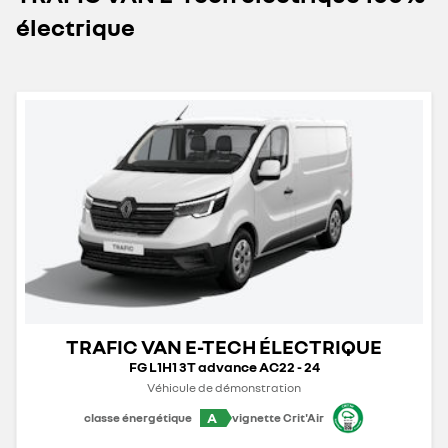
électrique
TRAFIC VAN E-TECH ÉLECTRIQUE
FG L1H1 3T advance AC22 - 24
Véhicule de démonstration
A
classe énergétique
vignette Crit'Air