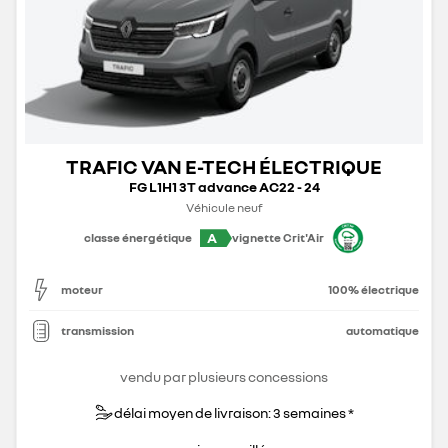
TRAFIC VAN E-TECH ÉLECTRIQUE
FG L1H1 3T advance AC22 - 24
Véhicule neuf
A
classe énergétique
vignette Crit'Air
moteur
100% électrique
transmission
automatique
vendu par plusieurs concessions
délai moyen de livraison: 3 semaines *