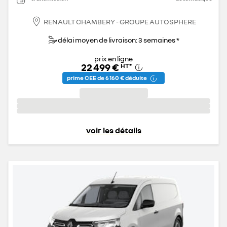
RENAULT CHAMBERY - GROUPE AUTOSPHERE
délai moyen de livraison: 3 semaines *
prix en ligne
22 499 €
HT
*
prime CEE de 6 160 € déduite
voir les détails