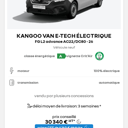
KANGOO VAN E-TECH ÉLECTRIQUE
FG L2 advance AC22/DC80 - 26
Véhicule neuf
A
classe énergétique
vignette Crit'Air
moteur
100% électrique
transmission
automatique
vendu par plusieurs concessions
délai moyen de livraison: 3 semaines *
prix conseillé
30 340 €
HT
*
prime CEE de 6 160 € déduite