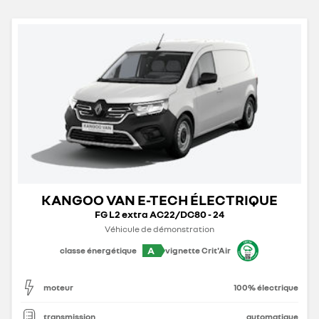
KANGOO VAN E-TECH ÉLECTRIQUE
FG L2 extra AC22/DC80 - 24
Véhicule de démonstration
A
classe énergétique
vignette Crit'Air
moteur
100% électrique
transmission
automatique