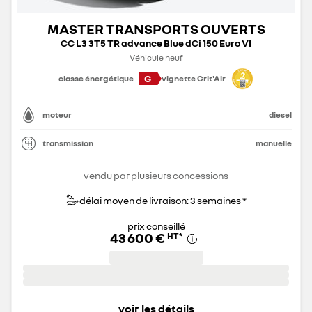
MASTER TRANSPORTS OUVERTS
CC L3 3T5 TR advance Blue dCi 150 Euro VI
Véhicule neuf
G
classe énergétique
vignette Crit'Air
moteur
diesel
transmission
manuelle
vendu par plusieurs concessions
délai moyen de livraison: 3 semaines *
prix conseillé
43 600 €
HT
*
voir les détails