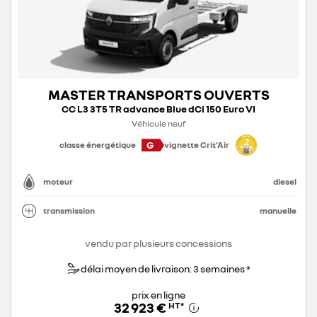
MASTER TRANSPORTS OUVERTS
CC L3 3T5 TR advance Blue dCi 150 Euro VI
Véhicule neuf
G
classe énergétique
vignette Crit'Air
moteur
diesel
transmission
manuelle
vendu par plusieurs concessions
délai moyen de livraison: 3 semaines *
prix en ligne
32 923 €
HT
*