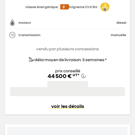
F
classe énergétique
vignette Crit'Air
moteur
diesel
transmission
manuelle
vendu par plusieurs concessions
délai moyen de livraison: 3 semaines *
prix conseillé
44 500 €
HT
*
voir les détails