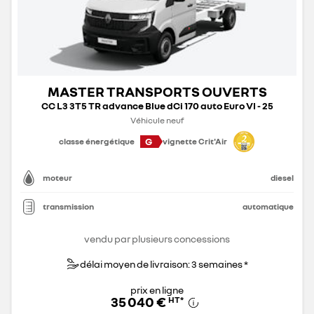
MASTER TRANSPORTS OUVERTS
CC L3 3T5 TR advance Blue dCi 170 auto Euro VI - 25
Véhicule neuf
G
classe énergétique
vignette Crit'Air
moteur
diesel
transmission
automatique
vendu par plusieurs concessions
délai moyen de livraison: 3 semaines *
prix en ligne
35 040 €
HT
*