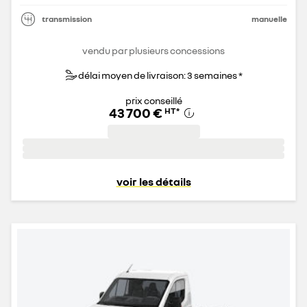
transmission
manuelle
vendu par plusieurs concessions
délai moyen de livraison: 3 semaines *
prix conseillé
43 700 €
HT
*
voir les détails