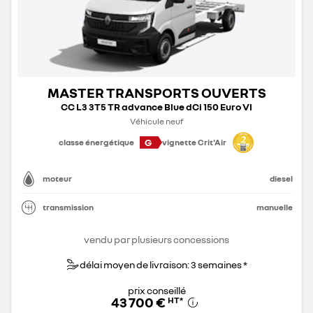
MASTER TRANSPORTS OUVERTS
CC L3 3T5 TR advance Blue dCi 150 Euro VI
Véhicule neuf
G
classe énergétique
vignette Crit'Air
moteur
diesel
transmission
manuelle
vendu par plusieurs concessions
délai moyen de livraison: 3 semaines *
prix conseillé
43 700 €
HT
*