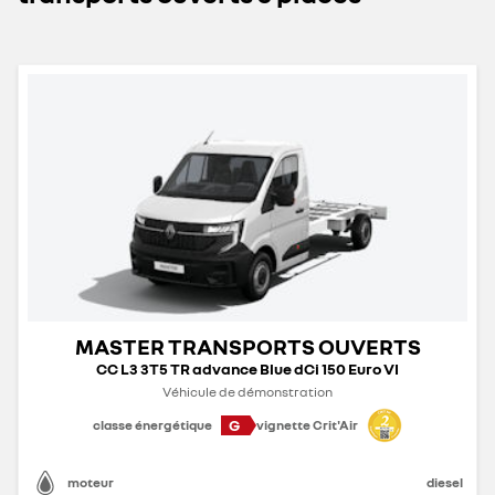
MASTER TRANSPORTS OUVERTS
CC L3 3T5 TR advance Blue dCi 150 Euro VI
Véhicule de démonstration
G
classe énergétique
vignette Crit'Air
moteur
diesel