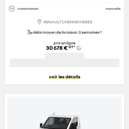
transmission
manuelle
RENAULT CHENNEVIERES
délai moyen de livraison: 3 semaines *
prix en ligne
30 678 €
HT
*
voir les détails