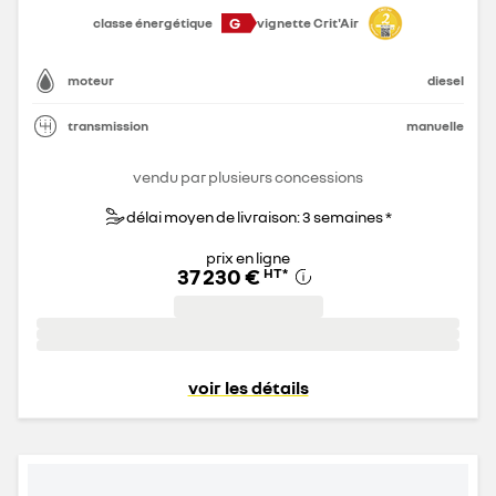
G
classe énergétique
vignette Crit'Air
moteur
diesel
transmission
manuelle
vendu par plusieurs concessions
délai moyen de livraison: 3 semaines *
prix en ligne
37 230 €
HT
*
voir les détails