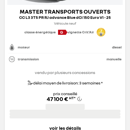
MASTER TRANSPORTS OUVERTS
CC L3 3T5 PR RJ advance Blue dCi 150 Euro VI - 25
Véhicule neuf
G
classe énergétique
vignette Crit'Air
moteur
diesel
transmission
manuelle
vendu par plusieurs concessions
délai moyen de livraison: 3 semaines *
prix conseillé
47 100 €
HT
*
voir les détails