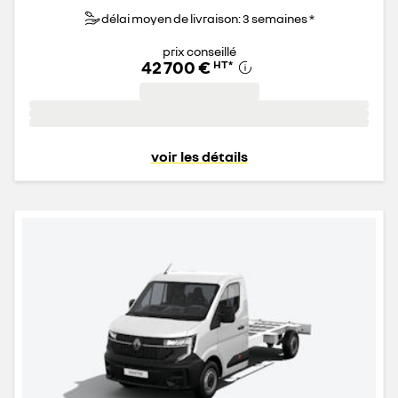
délai moyen de livraison: 3 semaines *
prix conseillé
42 700 €
HT
*
voir les détails