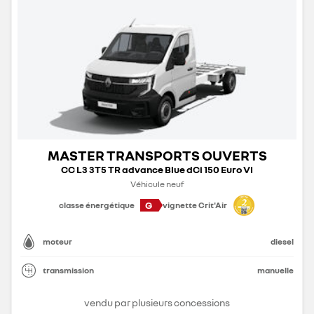
MASTER TRANSPORTS OUVERTS
CC L3 3T5 TR advance Blue dCi 150 Euro VI
Véhicule neuf
G
classe énergétique
vignette Crit'Air
moteur
diesel
transmission
manuelle
vendu par plusieurs concessions