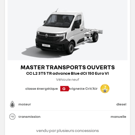
MASTER TRANSPORTS OUVERTS
CC L2 3T5 TR advance Blue dCi 150 Euro VI
Véhicule neuf
G
classe énergétique
vignette Crit'Air
moteur
diesel
transmission
manuelle
vendu par plusieurs concessions