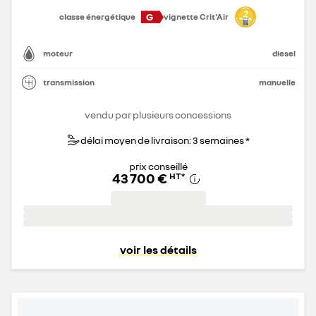
G
classe énergétique
vignette Crit'Air
moteur
diesel
transmission
manuelle
vendu par plusieurs concessions
délai moyen de livraison: 3 semaines *
prix conseillé
43 700 €
HT
*
voir les détails