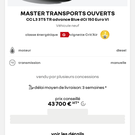
MASTER TRANSPORTS OUVERTS
CC L3 3T5 TR advance Blue dCi 150 Euro VI
Véhicule neuf
G
classe énergétique
vignette Crit'Air
moteur
diesel
transmission
manuelle
vendu par plusieurs concessions
délai moyen de livraison: 3 semaines *
prix conseillé
43 700 €
HT
*
voir les détails