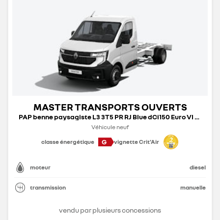
MASTER TRANSPORTS OUVERTS
PAP benne paysagiste L3 3T5 PR RJ Blue dCi150 Euro VI – 25
Véhicule neuf
G
classe énergétique
vignette Crit'Air
moteur
diesel
transmission
manuelle
vendu par plusieurs concessions