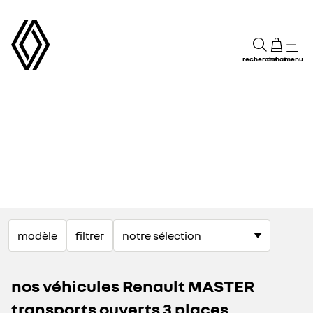
recherche
achat
menu
modèle
filtrer
nos véhicules Renault MASTER
transports ouverts 3 places