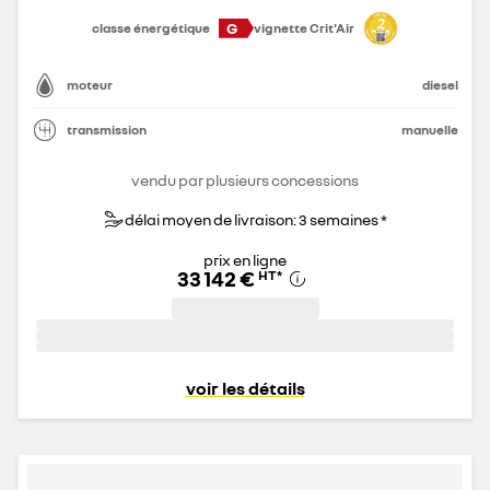
G
classe énergétique
vignette Crit'Air
moteur
diesel
transmission
manuelle
vendu par plusieurs concessions
délai moyen de livraison: 3 semaines *
prix en ligne
33 142 €
HT
*
voir les détails