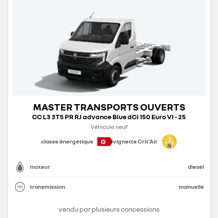
MASTER TRANSPORTS OUVERTS
CC L3 3T5 PR RJ advance Blue dCi 150 Euro VI - 25
Véhicule neuf
G
classe énergétique
vignette Crit'Air
moteur
diesel
transmission
manuelle
vendu par plusieurs concessions