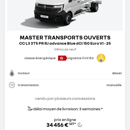
MASTER TRANSPORTS OUVERTS
CC L3 3T5 PR RJ advance Blue dCi 150 Euro VI - 25
Véhicule neuf
G
classe énergétique
vignette Crit'Air
moteur
diesel
transmission
manuelle
vendu par plusieurs concessions
délai moyen de livraison: 3 semaines *
prix en ligne
34 456 €
HT
*