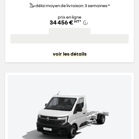
délai moyen de livraison: 3 semaines *
prix en ligne
34 456 €
HT
*
voir les détails