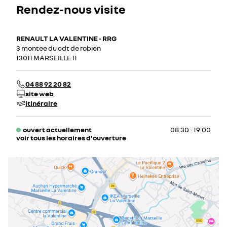
Rendez-nous visite
RENAULT LA VALENTINE - RRG
3 montee du cdt de robien
13011 MARSEILLE 11
04 88 92 20 82
site web
itinéraire
ouvert actuellement
08:30 - 19:00
voir tous les horaires d'ouverture
lundi
08:30 - 19:00
mardi
08:30 - 19:00
mercredi
08:30 - 19:00
jeudi
08:30 - 19:00
vendredi
08:30 - 19:00
samedi
08:30 - 19:00
dimanche
fermé