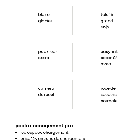
blanc
tole 16
glacier
grand
enjo
pack look
easy link
extra
écran 8"
avec
navigation
caméra
roue de
de recul
secours
normale
pack aménagement pro
led espace chargement
prise 12v en zone de chargement