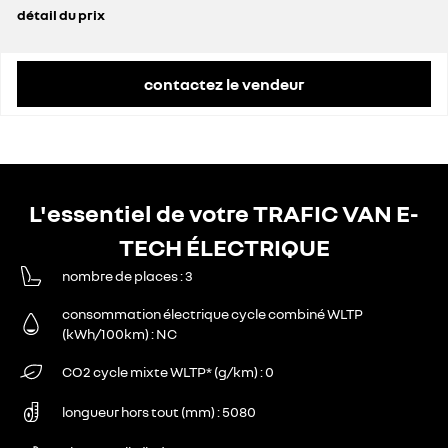
détail du prix
prix conseillé
41 900 €
remise concessionnaire déduite
11 313 €
contactez le vendeur
L'essentiel de votre TRAFIC VAN E-
TECH ÉLECTRIQUE
nombre de places
3
consommation électrique cycle combiné WLTP
(kWh/100km)
NC
CO2 cycle mixte WLTP* (g/km)
0
longueur hors tout (mm)
5080