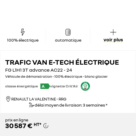
voir plus
100% électrique
automatique
TRAFIC VAN E-TECH ÉLECTRIQUE
FG L1H1 3T advance AC22 - 24
Véhicule de démonstration - 100% électrique - blanc glacier
A
classe énergétique
vignette Crit'Air
RENAULT LA VALENTINE - RRG
délai moyen de livraison: 3 semaines *
prix en ligne
30 587 €
HT
*