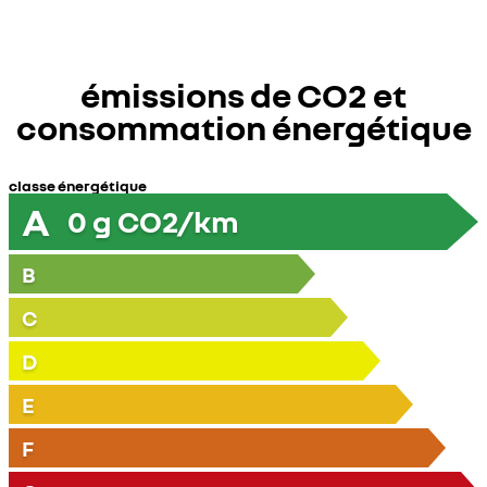
émissions de CO2 et
consommation énergétique
classe énergétique
A
0
g CO2/km
B
C
D
E
F