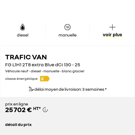
voir plus
diesel
manuelle
TRAFIC VAN
FG L1H1 2T8 extra Blue dCi 130 - 25
Véhicule neuf - diesel - manuelle - blanc glacier
E
classe énergétique
délai moyen de livraison: 3 semaines *
prix en ligne
25 702 €
HT
*
détail du prix
prix conseillé
36 200 €
remise concessionnaire déduite
10 498 €