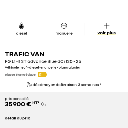
voir plus
diesel
manuelle
TRAFIC VAN
FG L1H1 3T advance Blue dCi 130 - 25
Véhicule neuf - diesel - manuelle - blanc glacier
E
classe énergétique
délai moyen de livraison: 3 semaines *
prix conseillé
35 900 €
HT
*
détail du prix
prix conseillé
35 900 €