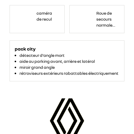
Roue
de
caméra
Roue de
secours
16
de recul
secours
pouces.
normale
tôlée
pack city
détecteur d'angle mort
aide au parking avant, arrière et latéral
miroir grand angle
rétroviseurs extérieurs rabattables électriquement