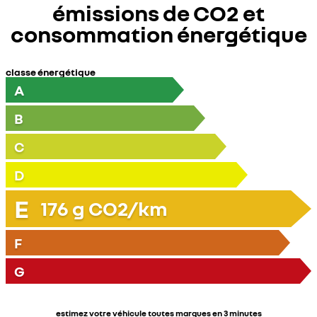
émissions de CO2 et
consommation énergétique
classe énergétique
A
B
C
D
E
176
g CO2/km
F
G
estimez votre véhicule toutes marques en 3 minutes