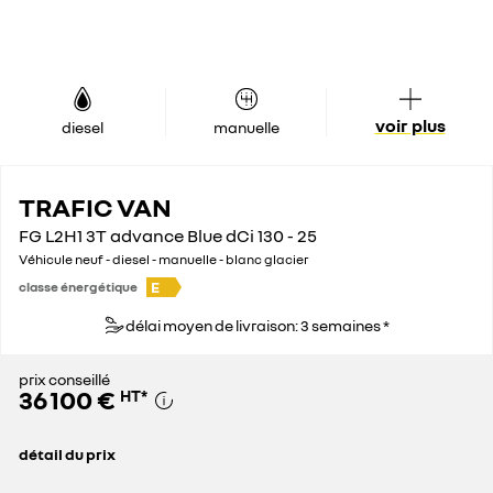
voir plus
diesel
manuelle
TRAFIC VAN
FG L2H1 3T advance Blue dCi 130 - 25
Véhicule neuf - diesel - manuelle - blanc glacier
E
classe énergétique
délai moyen de livraison: 3 semaines *
prix conseillé
36 100 €
HT
*
détail du prix
prix conseillé
36 100 €