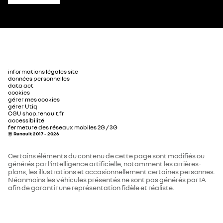
informations légales site
données personnelles
data act
cookies
gérer mes cookies
gérer Utiq
CGU shop.renault.fr
accessibilité
fermeture des réseaux mobiles 2G / 3G
© Renault 2017 - 2026
Certains éléments du contenu de cette page sont modifiés ou
générés par l'intelligence artificielle, notamment les arrières-
plans, les illustrations et occasionnellement certaines personnes.
Néanmoins les véhicules présentés ne sont pas générés par IA
afin de garantir une représentation fidèle et réaliste.