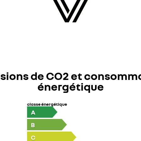
sions de CO2 et consomm
énergétique
classe énergétique
A
B
C