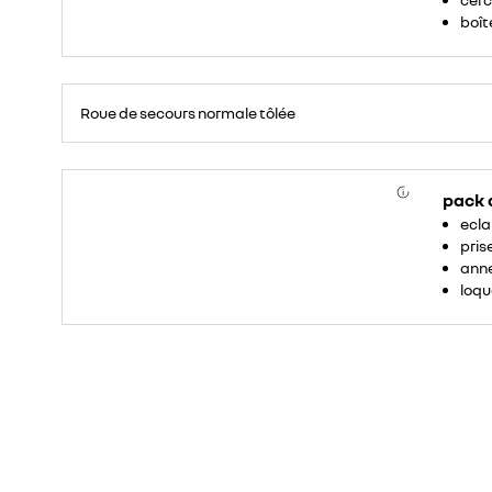
boîte
Roue
de
Roue de secours normale tôlée
secours
16
pouces.
pack
ecla
pris
anne
loqu