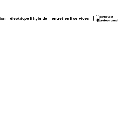
particulier
ion
électrique & hybride
entretien & services
professionnel