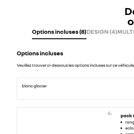
D
o
Options incluses (8)
DESIGN (4)
MULTI
Options incluses
Veuillez trouver ci-dessous les options incluses sur ce véhicule
blanc glacier
pack
rang
ecla
cerc