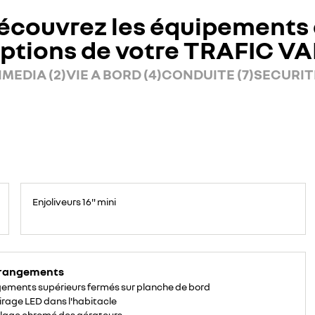
écouvrez les équipements 
ptions de votre TRAFIC V
MEDIA (2)
VIE A BORD (4)
CONDUITE (7)
SECURITE
Enjoliveurs 16" mini
 rangements
ements supérieurs fermés sur planche de bord
irage LED dans l'habitacle
lage chromé des aérateurs