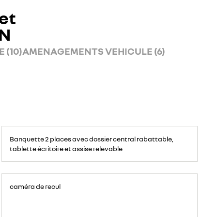
et
AN
 (10)
AMENAGEMENTS VEHICULE (6)
Banquette
passagers
Banquette 2 places avec dossier central rabattable,
avant
2
tablette écritoire et assise relevable
places,
avec
espace
de
rangement
pour
ordinateur
caméra de recul
portable,
tablette
écritoire,
bac
de
rangement