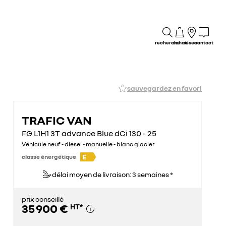
recherche
achat
réseau
contact
sauvegardez en favori
TRAFIC VAN
FG L1H1 3T advance Blue dCi 130 - 25
Véhicule neuf - diesel - manuelle - blanc glacier
E
classe énergétique
délai moyen de livraison: 3 semaines *
prix conseillé
35 900 €
HT
*