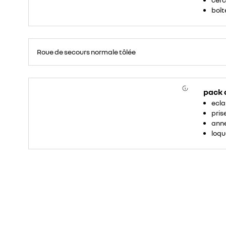
boîte
Roue
de
Roue de secours normale tôlée
secours
16
pouces.
pack
ecla
pris
anne
loqu