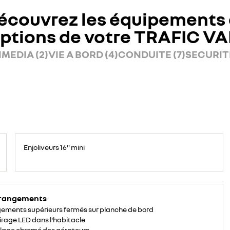
écouvrez les équipements 
ptions de votre TRAFIC V
MEDIA (2)
VIE A BORD (4)
CONDUITE (7)
SECURITE
Enjoliveurs 16" mini
 rangements
ements supérieurs fermés sur planche de bord
irage LED dans l'habitacle
lage chromé des aérateurs