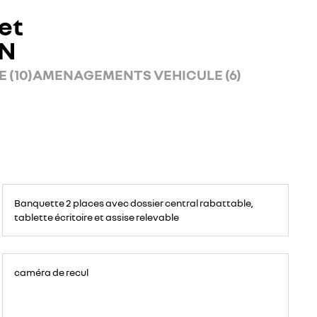
et
AN
 (10)
AMENAGEMENTS VEHICULE (6)
Banquette
passagers
Banquette 2 places avec dossier central rabattable,
avant
2
tablette écritoire et assise relevable
places,
avec
espace
de
rangement
pour
ordinateur
caméra de recul
portable,
tablette
écritoire,
bac
de
rangement