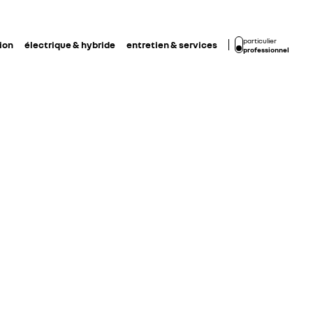
particulier
ion
électrique & hybride
entretien & services
professionnel