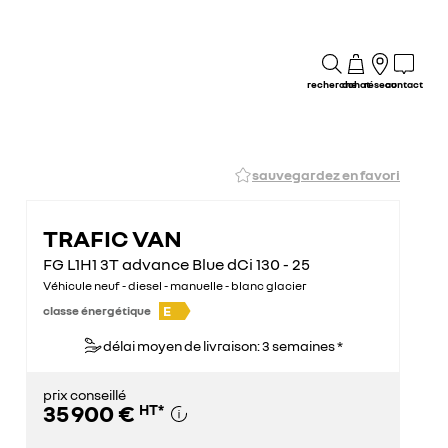
recherche
achat
réseau
contact
sauvegardez en favori
TRAFIC VAN
FG L1H1 3T advance Blue dCi 130 - 25
Véhicule neuf - diesel - manuelle - blanc glacier
E
classe énergétique
délai moyen de livraison: 3 semaines *
prix conseillé
35 900 €
HT
*