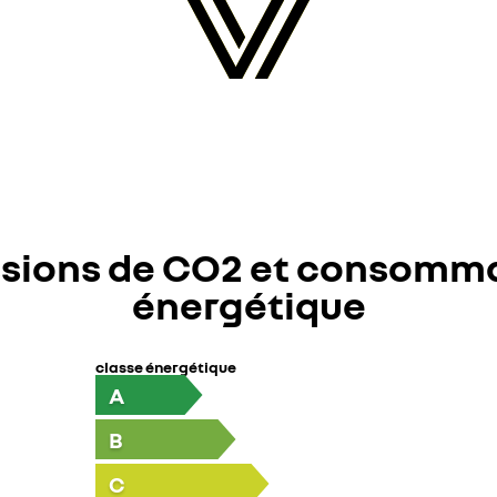
sions de CO2 et consomm
énergétique
classe énergétique
A
B
C