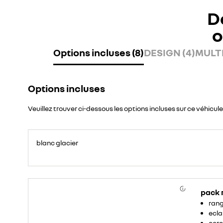
D
o
Options incluses (8)
DESIGN (4)
MULTI
Options incluses
Veuillez trouver ci-dessous les options incluses sur ce véhicule
blanc glacier
pack
rang
ecla
cerc