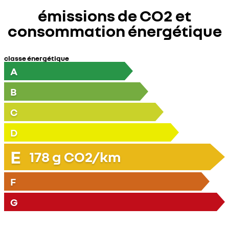
émissions de CO2 et
consommation énergétique
classe énergétique
A
B
C
D
E
178
g CO2/km
F
G