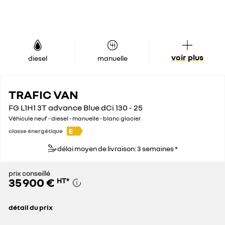
voir plus
diesel
manuelle
TRAFIC VAN
FG L1H1 3T advance Blue dCi 130 - 25
Véhicule neuf - diesel - manuelle - blanc glacier
E
classe énergétique
délai moyen de livraison: 3 semaines *
prix conseillé
35 900 €
HT
*
détail du prix
prix conseillé
35 900 €