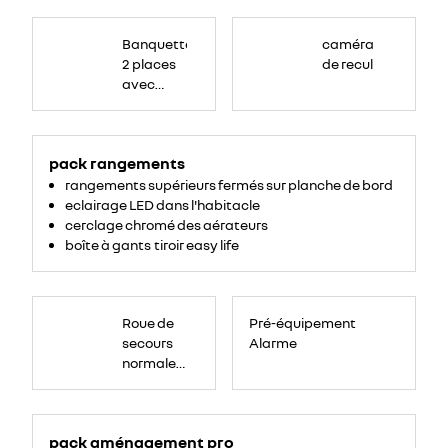
Banquette
passagers
Banquette
caméra
avant
2
2 places
de recul
places,
avec
avec
espace
de
dossier
rangement
central
pour
ordinateur
rabattable,
portable,
tablette
pack rangements
tablette
écritoire,
bac
écritoire
rangements supérieurs fermés sur planche de bord
de
rangement
et assise
eclairage LED dans l'habitacle
54
litres
relevable
cerclage chromé des aérateurs
sous
boîte à gants tiroir easy life
assise.
Roue
de
Roue de
Pré-équipement
secours
16
secours
Alarme
pouces.
normale
tôlée
pack aménagement pro