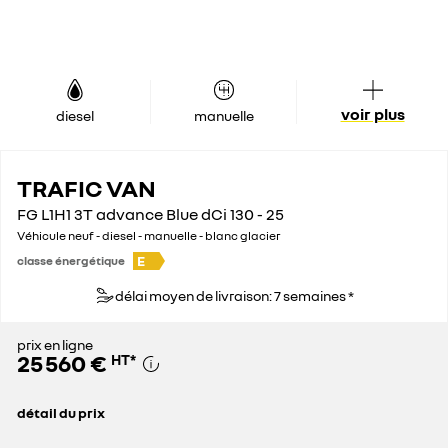
voir plus
diesel
manuelle
TRAFIC VAN
FG L1H1 3T advance Blue dCi 130 - 25
Véhicule neuf - diesel - manuelle - blanc glacier
E
classe énergétique
délai moyen de livraison: 7 semaines *
prix en ligne
25 560 €
HT
*
détail du prix
prix conseillé
35 500 €
remise concessionnaire déduite
9 940 €