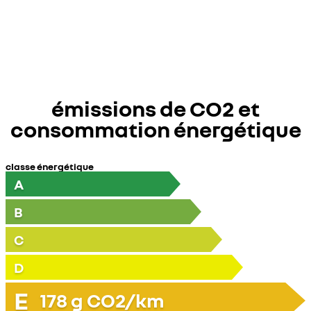
émissions de CO2 et
consommation énergétique
classe énergétique
A
B
C
D
E
178
g CO2/km