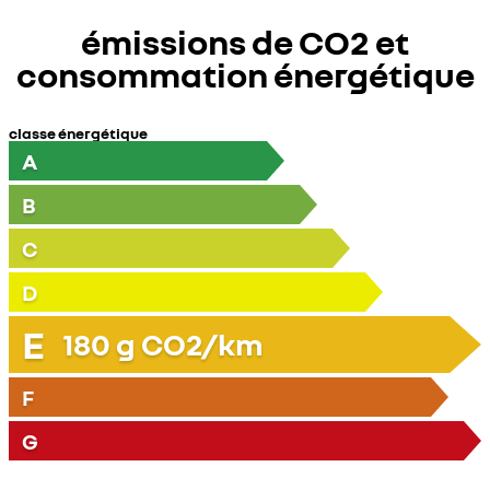
émissions de CO2 et
consommation énergétique
classe énergétique
A
B
C
D
E
180
g CO2/km
F
G