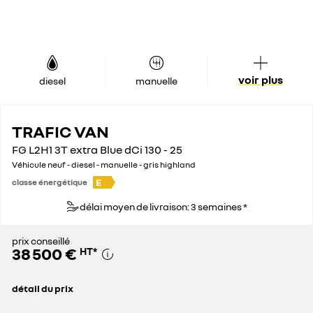
voir plus
diesel
manuelle
TRAFIC VAN
FG L2H1 3T extra Blue dCi 130 - 25
Véhicule neuf - diesel - manuelle - gris highland
E
classe énergétique
délai moyen de livraison: 3 semaines *
prix conseillé
38 500 €
HT
*
détail du prix
prix conseillé
38 500 €