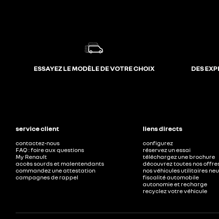
ESSAYEZ LE MODÈLE DE VOTRE CHOIX
DES EXP
service client
liens directs
contactez-nous
configurez
FAQ : foire aux questions
réservez un essai
My Renault
téléchargez une brochure
accès sourds et malentendants
découvrez toutes nos offre
commandez une attestation
nos véhicules utilitaires ne
campagnes de rappel
fiscalité automobile
autonomie et recharge
recyclez votre véhicule