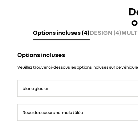
D
o
Options incluses (4)
DESIGN (4)
MULTI
Options incluses
Veuillez trouver ci-dessous les options incluses sur ce véhicule
blanc glacier
Roue
de
Roue de secours normale tôlée
secours
16
pouces.