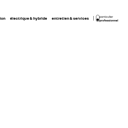
particulier
ion
électrique & hybride
entretien & services
professionnel