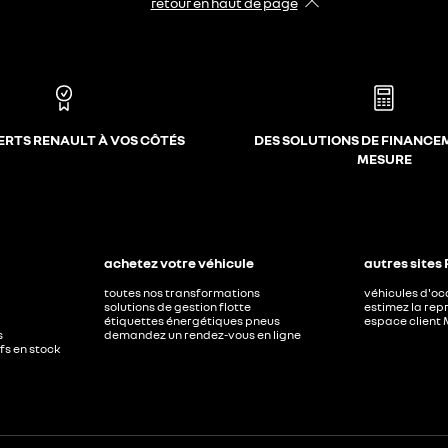
retour en haut de page​
ERTS RENAULT À VOS CÔTÉS
DES SOLUTIONS DE FINANCE
MESURE
achetez votre véhicule
autres sites
toutes nos transformations
véhicules d'o
solutions de gestion flotte
estimez la repr
étiquettes énergétiques pneus
espace client 
s
demandez un rendez-vous en ligne
ufs en stock