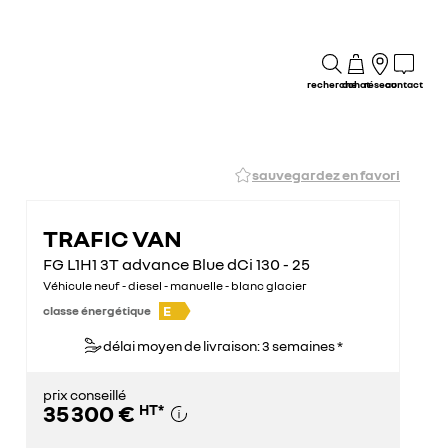
recherche
achat
réseau
contact
sauvegardez en favori
TRAFIC VAN
FG L1H1 3T advance Blue dCi 130 - 25
Véhicule neuf - diesel - manuelle - blanc glacier
E
classe énergétique
délai moyen de livraison: 3 semaines *
prix conseillé
35 300 €
HT
*