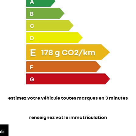
A
B
C
D
E
178
g CO2/km
F
G
estimez votre véhicule toutes marques en 3 minutes
renseignez votre immatriculation
ok