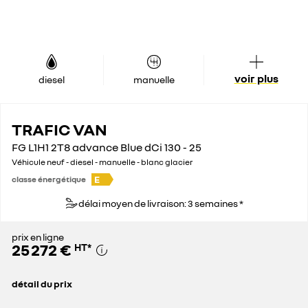
voir plus
diesel
manuelle
TRAFIC VAN
FG L1H1 2T8 advance Blue dCi 130 - 25
Véhicule neuf - diesel - manuelle - blanc glacier
E
classe énergétique
délai moyen de livraison: 3 semaines *
prix en ligne
25 272 €
HT
*
détail du prix
prix conseillé
35 100 €
remise concessionnaire déduite
9 828 €