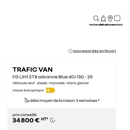
recherche
achat
réseau
contact
sauvegardez en favori
TRAFIC VAN
FG L1H1 2T8 advance Blue dCi 130 - 25
Véhicule neuf - diesel - manuelle - blanc glacier
E
classe énergétique
délai moyen de livraison: 3 semaines *
prix conseillé
34 800 €
HT
*