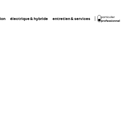
particulier
ion
électrique & hybride
entretien & services
professionnel