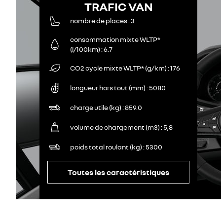
TRAFIC VAN
nombre de places
3
consommation mixte WLTP*
(l/100km)
6.7
CO2 cycle mixte WLTP* (g/km)
176
longueur hors tout (mm)
5080
charge utile (kg)
859.0
volume de chargement (m3)
5,8
poids total roulant (kg)
5300
Toutes les caractéristiques