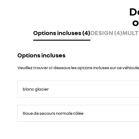
D
o
Options incluses (4)
DESIGN (4)
MULTI
Options incluses
Veuillez trouver ci-dessous les options incluses sur ce véhicule
blanc glacier
Roue
de
Roue de secours normale tôlée
secours
16
pouces.