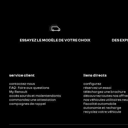
ESSAYEZ LE MODÈLE DE VOTRE CHOIX
DES EXP
service client
liens directs
contactez-nous
configurez
FAQ : foire aux questions
réservez un essai
My Renault
téléchargez une brochure
accès sourds et malentendants
découvrez toutes nos offre
commandez une attestation
nos véhicules utilitaires ne
campagnes de rappel
fiscalité automobile
autonomie et recharge
recyclez votre véhicule