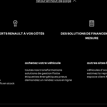
retour en haut de page​
ERTS RENAULT À VOS CÔTÉS
DES SOLUTIONS DE FINANCE
MESURE
achetez votre véhicule
autres sites
toutes nos transformations
véhicules d'o
solutions de gestion flotte
estimez la repr
étiquettes énergétiques pneus
espace client 
s
demandez un rendez-vous en ligne
ufs en stock