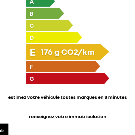
A
B
C
D
E
176
g CO2/km
F
G
estimez votre véhicule toutes marques en 3 minutes
renseignez votre immatriculation
ok