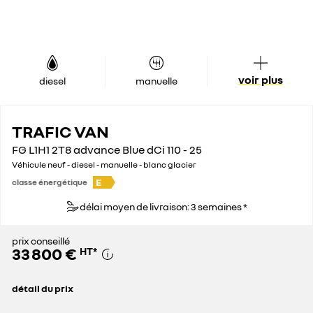
voir plus
diesel
manuelle
TRAFIC VAN
FG L1H1 2T8 advance Blue dCi 110 - 25
Véhicule neuf - diesel - manuelle - blanc glacier
E
classe énergétique
délai moyen de livraison: 3 semaines *
prix conseillé
33 800 €
HT
*
détail du prix
prix conseillé
33 800 €