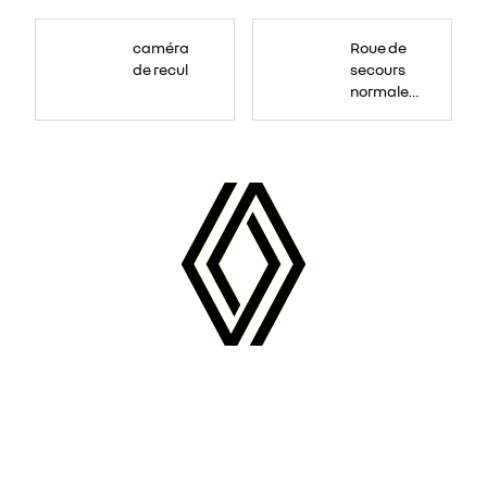
Roue
de
caméra
Roue de
secours
16
de recul
secours
pouces.
normale
tôlée