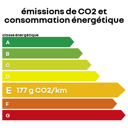
émissions de CO2 et
consommation énergétique
classe énergétique
A
B
C
D
E
177
g CO2/km
F
G