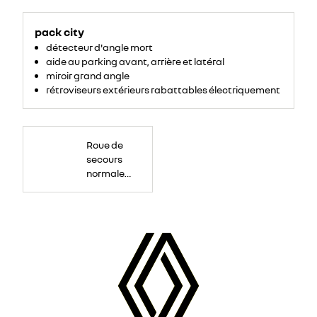
pack city
détecteur d'angle mort
aide au parking avant, arrière et latéral
miroir grand angle
rétroviseurs extérieurs rabattables électriquement
Roue
de
Roue de
secours
16
secours
pouces.
normale
tôlée