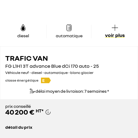
voir plus
diesel
automatique
TRAFIC VAN
FG L1H1 3T advance Blue dCi 170 auto - 25
Véhicule neuf - diesel - automatique - blanc glacier
E
classe énergétique
délai moyen de livraison: 7 semaines *
prix conseillé
40 200 €
HT
*
détail du prix
prix conseillé
40 200 €