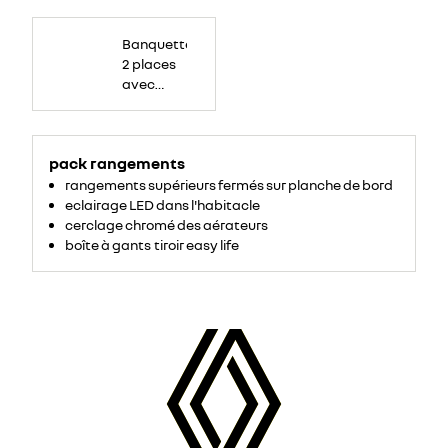
Banquette
passagers
Banquette
avant
2
2 places
places,
avec
avec
espace
de
dossier
rangement
central
pour
ordinateur
rabattable,
portable,
tablette
pack rangements
tablette
écritoire,
bac
écritoire
rangements supérieurs fermés sur planche de bord
de
rangement
et assise
eclairage LED dans l'habitacle
54
litres
relevable
cerclage chromé des aérateurs
sous
boîte à gants tiroir easy life
assise.