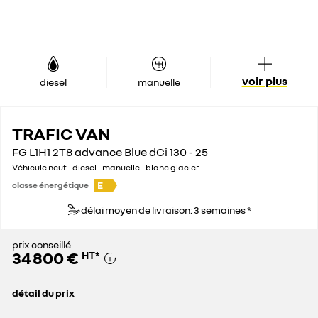
voir plus
diesel
manuelle
TRAFIC VAN
FG L1H1 2T8 advance Blue dCi 130 - 25
Véhicule neuf - diesel - manuelle - blanc glacier
E
classe énergétique
délai moyen de livraison: 3 semaines *
prix conseillé
34 800 €
HT
*
détail du prix
prix conseillé
34 800 €