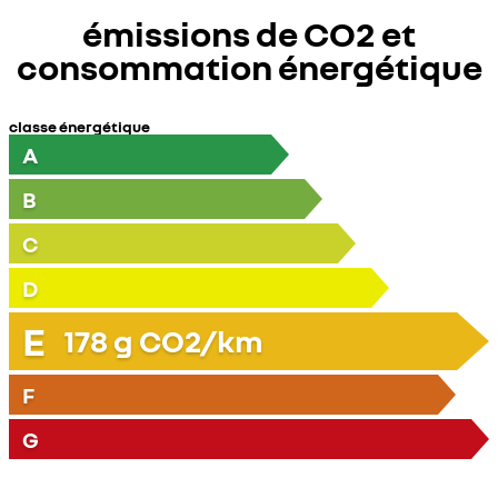
émissions de CO2 et
consommation énergétique
classe énergétique
A
B
C
D
E
178
g CO2/km
F
G