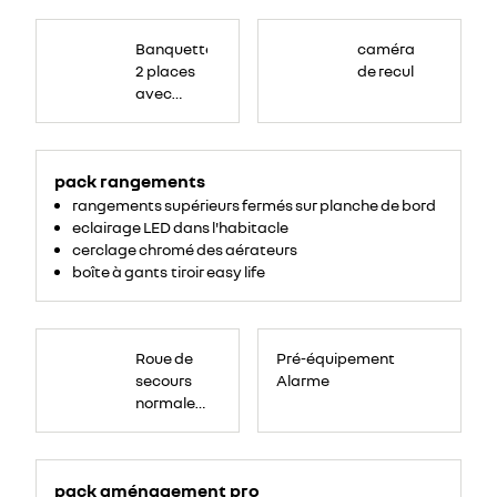
Banquette
passagers
Banquette
caméra
avant
2
2 places
de recul
places,
avec
avec
espace
de
dossier
rangement
central
pour
ordinateur
rabattable,
portable,
tablette
pack rangements
tablette
écritoire,
bac
écritoire
rangements supérieurs fermés sur planche de bord
de
rangement
et assise
eclairage LED dans l'habitacle
54
litres
relevable
cerclage chromé des aérateurs
sous
boîte à gants tiroir easy life
assise.
Roue
de
Roue de
Pré-équipement
secours
16
secours
Alarme
pouces.
normale
tôlée
pack aménagement pro