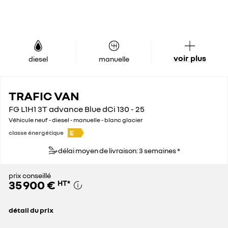
voir plus
diesel
manuelle
TRAFIC VAN
FG L1H1 3T advance Blue dCi 130 - 25
Véhicule neuf - diesel - manuelle - blanc glacier
E
classe énergétique
délai moyen de livraison: 3 semaines *
prix conseillé
35 900 €
HT
*
détail du prix
prix conseillé
35 900 €