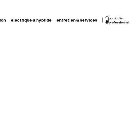
particulier
ion
électrique & hybride
entretien & services
professionnel