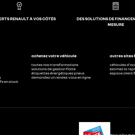
ERTS RENAULT À VOS CÔTÉS
DES SOLUTIONS DE FINANCE
MESURE
achetez votre véhicule
autres sites
toutes nos transformations
véhicules d'o
solutions de gestion flotte
estimez la repr
étiquettes énergétiques pneus
espace client 
s
demandez un rendez-vous en ligne
ufs en stock
*pour les ma