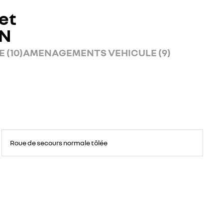
et
AN
 (10)
AMENAGEMENTS VEHICULE (9)
Roue
de
Roue de secours normale tôlée
secours
16
pouces.