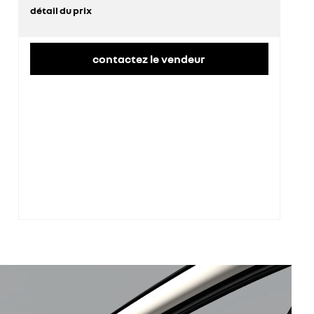
détail du prix
prix conseillé
36 100 €
remise concessionnaire déduite
10 469 €
contactez le vendeur