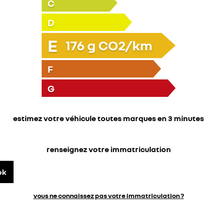
C
D
E
176
g CO2/km
F
G
estimez votre véhicule toutes marques en 3 minutes
renseignez votre immatriculation
ok
vous ne connaissez pas votre immatriculation ?