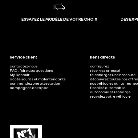
ESSAYEZ LE MODÈLE DE VOTRE CHOIX
DES EXP
service client
liens directs
contactez-nous
configurez
FAQ : foire aux questions
réservez un essai
My Renault
téléchargez une brochure
accès sourds et malentendants
découvrez toutes nos offre
commandez une attestation
nos véhicules utilitaires ne
campagnes de rappel
fiscalité automobile
autonomie et recharge
recyclez votre véhicule