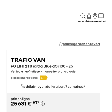
recherche
achat
réseau
contact
sauvegardez en favori
TRAFIC VAN
FG L1H1 2T8 extra Blue dCi 130 - 25
Véhicule neuf - diesel - manuelle - blanc glacier
E
classe énergétique
délai moyen de livraison: 7 semaines *
prix en ligne
25 631 €
HT
*