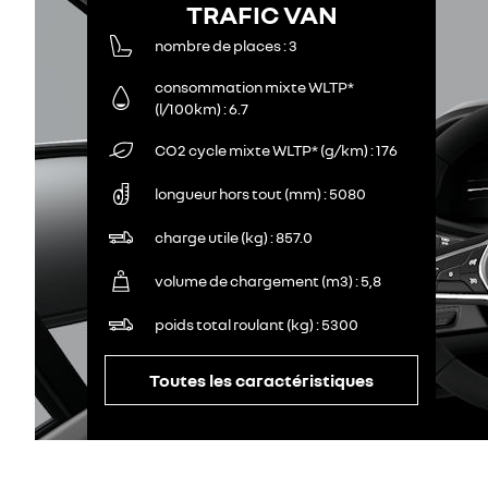
TRAFIC VAN
nombre de places
3
consommation mixte WLTP*
(l/100km)
6.7
CO2 cycle mixte WLTP* (g/km)
176
longueur hors tout (mm)
5080
charge utile (kg)
857.0
volume de chargement (m3)
5,8
poids total roulant (kg)
5300
Toutes les caractéristiques