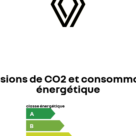
sions de CO2 et consomm
énergétique
classe énergétique
A
B