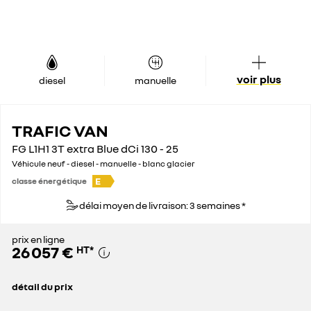
voir plus
diesel
manuelle
TRAFIC VAN
FG L1H1 3T extra Blue dCi 130 - 25
Véhicule neuf - diesel - manuelle - blanc glacier
E
classe énergétique
délai moyen de livraison: 3 semaines *
prix en ligne
26 057 €
HT
*
détail du prix
prix conseillé
36 700 €
remise concessionnaire déduite
10 643 €