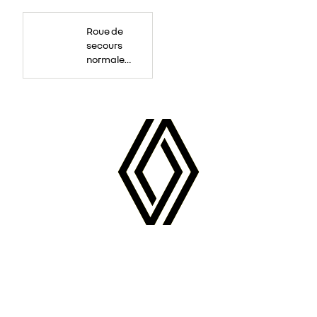
Roue
de
Roue de
secours
16
secours
pouces.
normale
tôlée