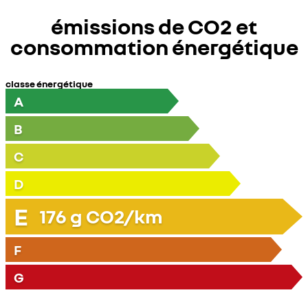
émissions de CO2 et
consommation énergétique
classe énergétique
A
B
C
D
E
176
g CO2/km
F
G