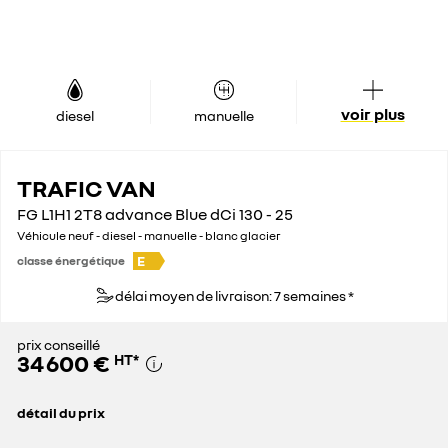
voir plus
diesel
manuelle
TRAFIC VAN
FG L1H1 2T8 advance Blue dCi 130 - 25
Véhicule neuf - diesel - manuelle - blanc glacier
E
classe énergétique
délai moyen de livraison: 7 semaines *
prix conseillé
34 600 €
HT
*
détail du prix
prix conseillé
34 600 €