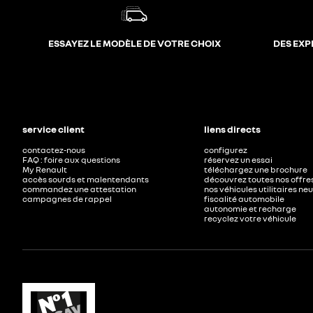
ESSAYEZ LE MODÈLE DE VOTRE CHOIX
DES EXP
service client
liens directs
contactez-nous
configurez
FAQ : foire aux questions
réservez un essai
My Renault
téléchargez une brochure
accès sourds et malentendants
découvrez toutes nos offre
commandez une attestation
nos véhicules utilitaires ne
campagnes de rappel
fiscalité automobile
autonomie et recharge
recyclez votre véhicule