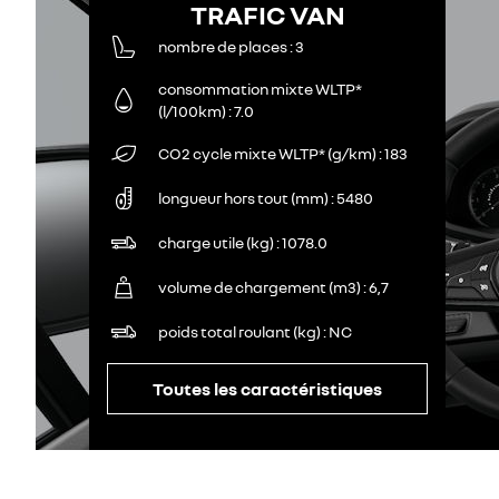
TRAFIC VAN
nombre de places
3
consommation mixte WLTP*
(l/100km)
7.0
CO2 cycle mixte WLTP* (g/km)
183
longueur hors tout (mm)
5480
charge utile (kg)
1078.0
volume de chargement (m3)
6,7
poids total roulant (kg)
NC
Toutes les caractéristiques