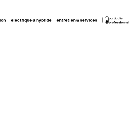
particulier
ion
électrique & hybride
entretien & services
professionnel