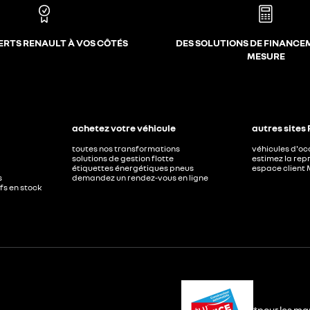
ERTS RENAULT À VOS CÔTÉS
DES SOLUTIONS DE FINANCE
MESURE
achetez votre véhicule
autres sites
toutes nos transformations
véhicules d'o
solutions de gestion flotte
estimez la repr
étiquettes énergétiques pneus
espace client 
s
demandez un rendez-vous en ligne
ufs en stock
*pour les ma