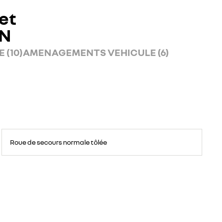
et
AN
 (10)
AMENAGEMENTS VEHICULE (6)
Roue
de
Roue de secours normale tôlée
secours
16
pouces.