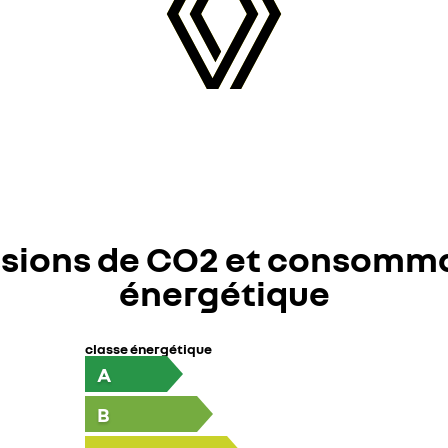
sions de CO2 et consomm
énergétique
classe énergétique
A
B