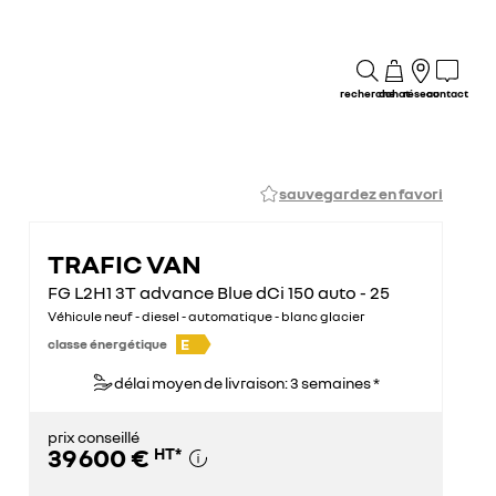
recherche
achat
réseau
contact
sauvegardez en favori
TRAFIC VAN
FG L2H1 3T advance Blue dCi 150 auto - 25
Véhicule neuf - diesel - automatique - blanc glacier
E
classe énergétique
délai moyen de livraison: 3 semaines *
prix conseillé
39 600 €
HT
*