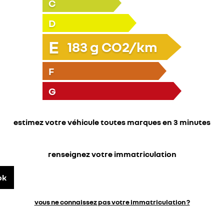
C
D
E
183
g CO2/km
F
G
estimez votre véhicule toutes marques en 3 minutes
renseignez votre immatriculation
ok
vous ne connaissez pas votre immatriculation ?