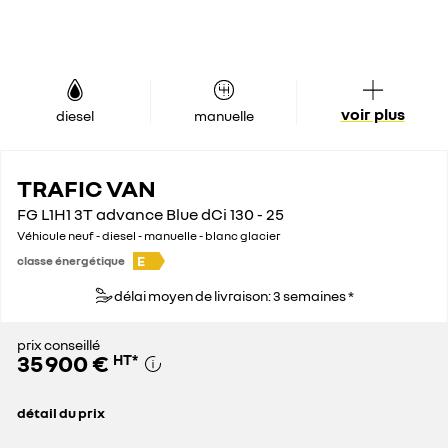
voir plus
diesel
manuelle
TRAFIC VAN
FG L1H1 3T advance Blue dCi 130 - 25
Véhicule neuf - diesel - manuelle - blanc glacier
E
classe énergétique
délai moyen de livraison: 3 semaines *
prix conseillé
35 900 €
HT
*
détail du prix
prix conseillé
35 900 €