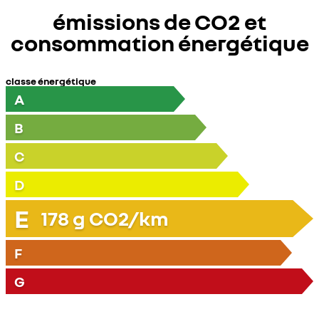
émissions de CO2 et
consommation énergétique
classe énergétique
A
B
C
D
E
178
g CO2/km
F
G