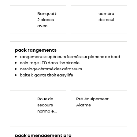
Banquette
passagers
Banquette
caméra
avant
2
2 places
de recul
places,
avec
avec
espace
de
dossier
rangement
central
pour
ordinateur
rabattable,
portable,
tablette
pack rangements
tablette
écritoire,
bac
écritoire
rangements supérieurs fermés sur planche de bord
de
rangement
et assise
eclairage LED dans l'habitacle
54
litres
relevable
cerclage chromé des aérateurs
sous
boîte à gants tiroir easy life
assise.
Roue
de
Roue de
Pré-équipement
secours
16
secours
Alarme
pouces.
normale
tôlée
pack aménagement pro