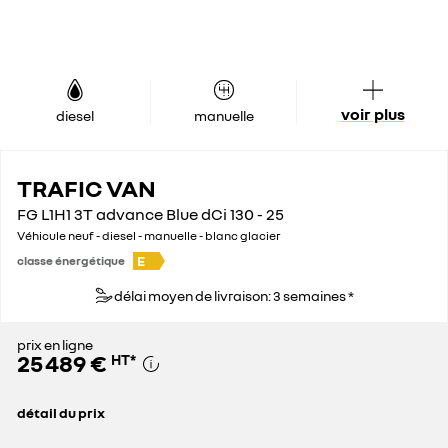
voir plus
diesel
manuelle
TRAFIC VAN
FG L1H1 3T advance Blue dCi 130 - 25
Véhicule neuf - diesel - manuelle - blanc glacier
E
classe énergétique
délai moyen de livraison: 3 semaines *
prix en ligne
25 489 €
HT
*
détail du prix
prix conseillé
35 900 €
remise concessionnaire déduite
10 411 €