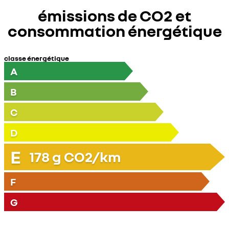
émissions de CO2 et
consommation énergétique
classe énergétique
A
B
C
D
E
178
g CO2/km
F
G