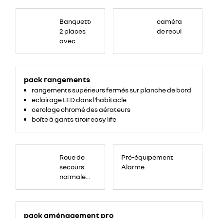
Banquette
passagers
Banquette
caméra
avant
2
2 places
de recul
places,
avec
avec
espace
de
dossier
rangement
central
pour
ordinateur
rabattable,
portable,
tablette
pack rangements
tablette
écritoire,
bac
écritoire
rangements supérieurs fermés sur planche de bord
de
rangement
et assise
eclairage LED dans l'habitacle
54
litres
relevable
cerclage chromé des aérateurs
sous
boîte à gants tiroir easy life
assise.
Roue
de
Roue de
Pré-équipement
secours
16
secours
Alarme
pouces.
normale
tôlée
pack aménagement pro