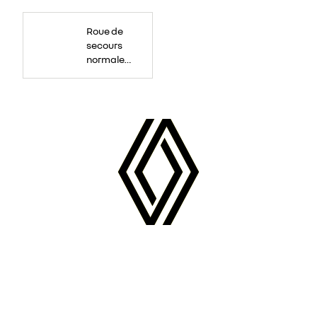
Roue
de
Roue de
secours
16
secours
pouces.
normale
tôlée