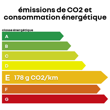
émissions de CO2 et
consommation énergétique
classe énergétique
A
B
C
D
E
178
g CO2/km
F
G