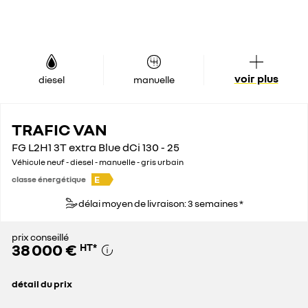
voir plus
diesel
manuelle
TRAFIC VAN
FG L2H1 3T extra Blue dCi 130 - 25
Véhicule neuf - diesel - manuelle - gris urbain
E
classe énergétique
délai moyen de livraison: 3 semaines *
prix conseillé
38 000 €
HT
*
détail du prix
prix conseillé
38 000 €