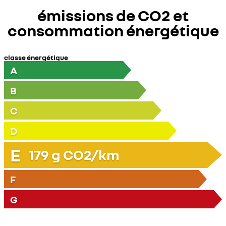
émissions de CO2 et
consommation énergétique
classe énergétique
A
B
C
D
E
179
g CO2/km
F
G