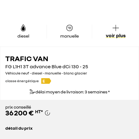
voir plus
diesel
manuelle
TRAFIC VAN
FG L1H1 3T advance Blue dCi 130 - 25
Véhicule neuf - diesel - manuelle - blanc glacier
E
classe énergétique
délai moyen de livraison: 3 semaines *
prix conseillé
36 200 €
HT
*
détail du prix
prix conseillé
36 200 €