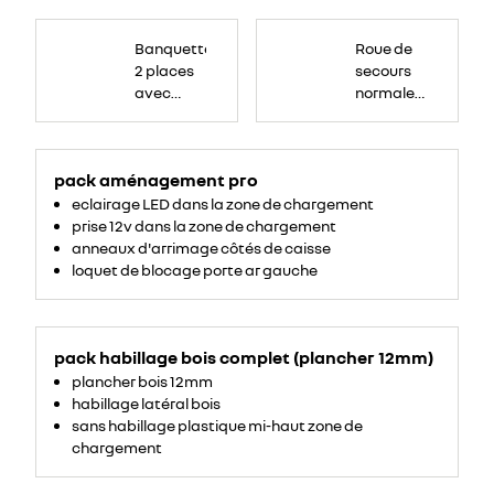
Banquette
Roue
passagers
de
Banquette
Roue de
avant
secours
2
16
2 places
secours
places,
pouces.
avec
avec
normale
espace
de
dossier
tôlée
rangement
central
pour
ordinateur
rabattable,
portable,
tablette
pack aménagement pro
tablette
écritoire,
bac
écritoire
eclairage LED dans la zone de chargement
de
rangement
et assise
prise 12v dans la zone de chargement
54
litres
relevable
anneaux d'arrimage côtés de caisse
sous
loquet de blocage porte ar gauche
assise.
pack habillage bois complet (plancher 12mm)
plancher bois 12mm
habillage latéral bois
sans habillage plastique mi-haut zone de
chargement