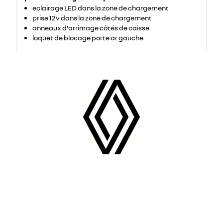
sous
eclairage LED dans la zone de chargement
la
banquette
prise 12v dans la zone de chargement
passager,
elles
anneaux d'arrimage côtés de caisse
permettent
loquet de blocage porte ar gauche
d’augmenter
la
longueur
de
chargement
de
1,2
m,
et
d'accueillir
des
objets
de
3,75
m
(4,15
m
en
version
L2).