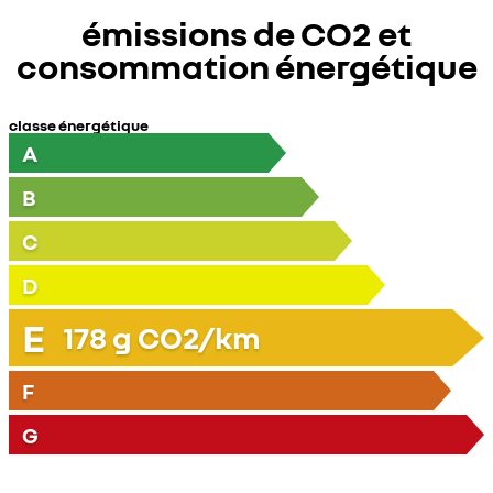
émissions de CO2 et
consommation énergétique
classe énergétique
A
B
C
D
E
178
g CO2/km
F
G