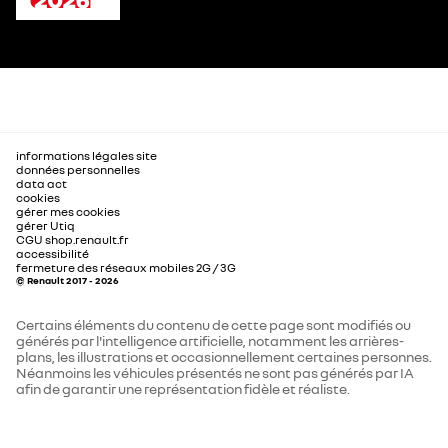
informations légales site
données personnelles
data act
cookies
gérer mes cookies
gérer Utiq
CGU shop.renault.fr
accessibilité
fermeture des réseaux mobiles 2G / 3G
© Renault 2017 - 2026
Certains éléments du contenu de cette page sont modifiés ou
générés par l'intelligence artificielle, notamment les arrières-
plans, les illustrations et occasionnellement certaines personnes.
Néanmoins les véhicules présentés ne sont pas générés par IA
afin de garantir une représentation fidèle et réaliste.