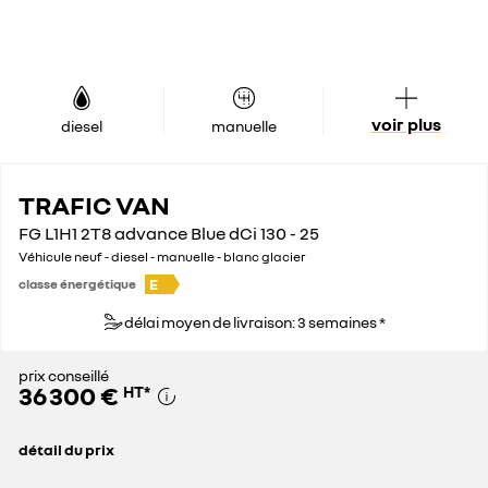
voir plus
diesel
manuelle
TRAFIC VAN
FG L1H1 2T8 advance Blue dCi 130 - 25
Véhicule neuf - diesel - manuelle - blanc glacier
E
classe énergétique
délai moyen de livraison: 3 semaines *
prix conseillé
36 300 €
HT
*
détail du prix
prix conseillé
36 300 €