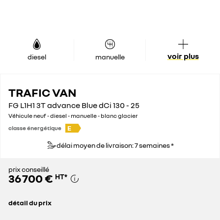
voir plus
diesel
manuelle
TRAFIC VAN
FG L1H1 3T advance Blue dCi 130 - 25
Véhicule neuf - diesel - manuelle - blanc glacier
E
classe énergétique
délai moyen de livraison: 7 semaines *
prix conseillé
36 700 €
HT
*
détail du prix
prix conseillé
36 700 €