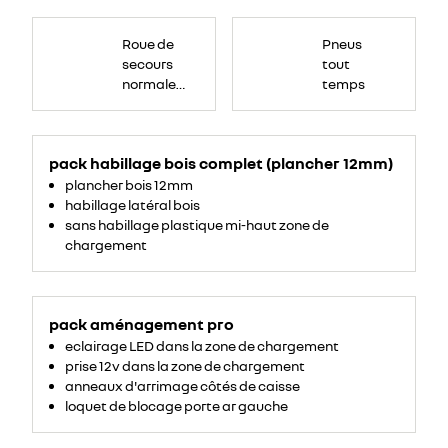
Roue
de
Roue de
Pneus
secours
16
secours
tout
pouces.
normale
temps
tôlée
pack habillage bois complet (plancher 12mm)
plancher bois 12mm
habillage latéral bois
sans habillage plastique mi-haut zone de
chargement
pack aménagement pro
eclairage LED dans la zone de chargement
prise 12v dans la zone de chargement
anneaux d'arrimage côtés de caisse
loquet de blocage porte ar gauche