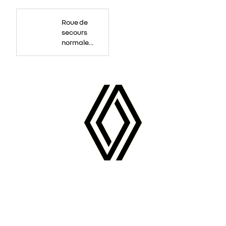
Roue
de
Roue de
secours
16
secours
pouces.
normale
tôlée