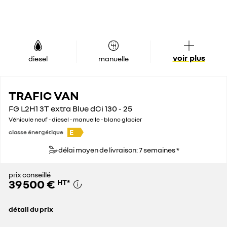
voir plus
diesel
manuelle
TRAFIC VAN
FG L2H1 3T extra Blue dCi 130 - 25
Véhicule neuf - diesel - manuelle - blanc glacier
E
classe énergétique
délai moyen de livraison: 7 semaines *
prix conseillé
39 500 €
HT
*
détail du prix
prix conseillé
39 500 €