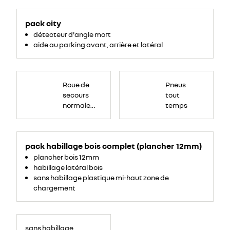
pack city
détecteur d'angle mort
aide au parking avant, arrière et latéral
Roue
de
Roue de
Pneus
secours
16
secours
tout
pouces.
normale
temps
tôlée
pack habillage bois complet (plancher 12mm)
plancher bois 12mm
habillage latéral bois
sans habillage plastique mi-haut zone de
chargement
sans habillage