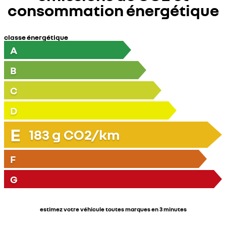
consommation énergétique
classe énergétique
A
B
C
D
E
183
g CO2/km
F
G
estimez votre véhicule toutes marques en 3 minutes