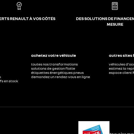
ERTS RENAULT À VOS CÔTÉS
DES SOLUTIONS DE FINANCE
MESURE
achetez votre véhicule
autres sites
toutes nos transformations
véhicules d'o
solutions de gestion flotte
estimez la repr
étiquettes énergétiques pneus
espace client 
s
demandez un rendez-vous en ligne
ufs en stock
*pour les ma