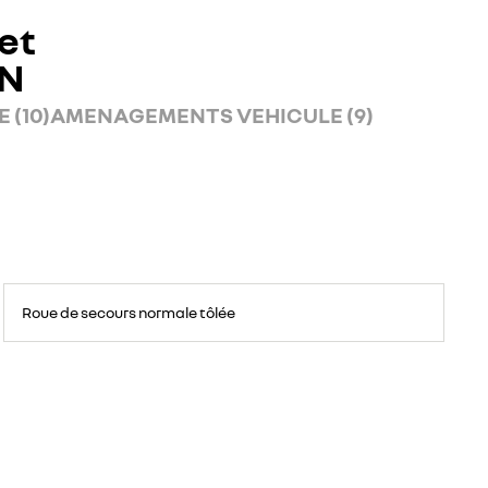
et
AN
 (10)
AMENAGEMENTS VEHICULE (9)
Roue
de
Roue de secours normale tôlée
secours
16
pouces.