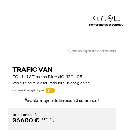
recherche
achat
réseau
contact
sauvegardez en favori
TRAFIC VAN
FG L1H1 3T extra Blue dCi 130 - 25
Véhicule neuf - diesel - manuelle - blanc glacier
E
classe énergétique
délai moyen de livraison: 3 semaines *
prix conseillé
36 600 €
HT
*