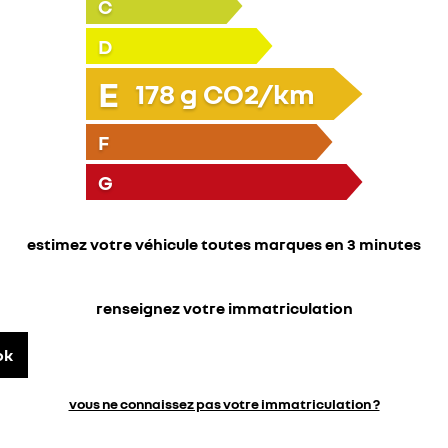
C
D
E
178
g CO2/km
F
G
estimez votre véhicule toutes marques en 3 minutes
renseignez votre immatriculation
ok
vous ne connaissez pas votre immatriculation ?