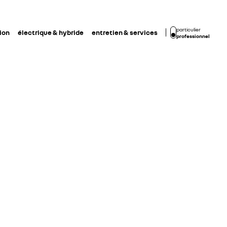
particulier
ion
électrique & hybride
entretien & services
professionnel