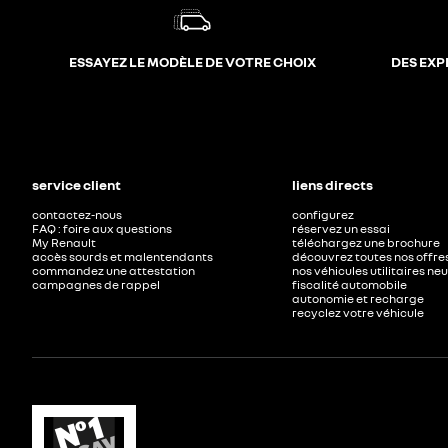
ESSAYEZ LE MODÈLE DE VOTRE CHOIX
DES EXP
service client
liens directs
contactez-nous
configurez
FAQ : foire aux questions
réservez un essai
My Renault
téléchargez une brochure
accès sourds et malentendants
découvrez toutes nos offre
commandez une attestation
nos véhicules utilitaires ne
campagnes de rappel
fiscalité automobile
autonomie et recharge
recyclez votre véhicule