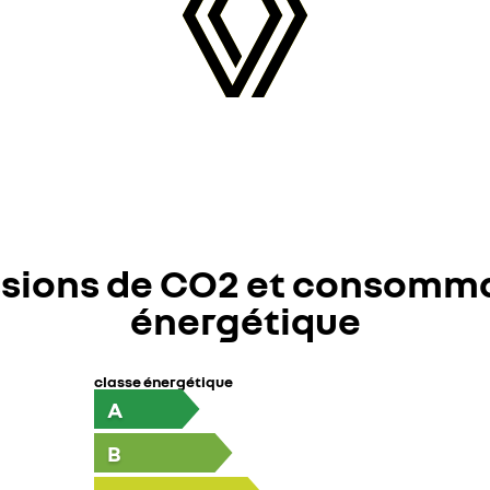
sions de CO2 et consomm
énergétique
classe énergétique
A
B