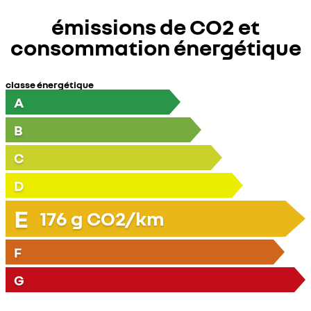
émissions de CO2 et
consommation énergétique
classe énergétique
A
B
C
D
E
176
g CO2/km
F
G