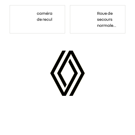
Roue
de
caméra
Roue de
secours
16
de recul
secours
pouces.
normale
tôlée