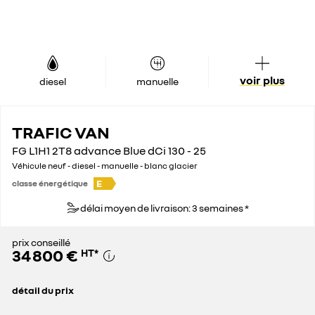
voir plus
diesel
manuelle
TRAFIC VAN
FG L1H1 2T8 advance Blue dCi 130 - 25
Véhicule neuf - diesel - manuelle - blanc glacier
E
classe énergétique
délai moyen de livraison: 3 semaines *
prix conseillé
34 800 €
HT
*
détail du prix
prix conseillé
34 800 €